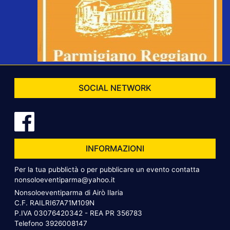
SOCIAL NETWORK
INFORMAZIONI
Per la tua pubblictà o per pubblicare un evento contatta
nonsoloeventiparma@yahoo.it
Nonsoloeventiparma di Airò Ilaria
C.F. RAILRI67A71M109N
P.IVA 03076420342 - REA PR 356783
Telefono
3926008147