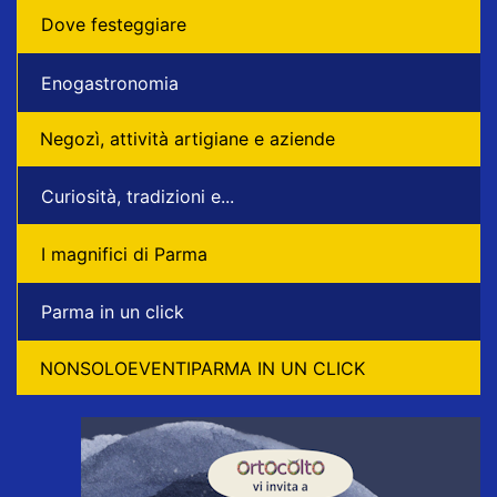
Dove festeggiare
Enogastronomia
Negozì, attività artigiane e aziende
Curiosità, tradizioni e...
I magnifici di Parma
Parma in un click
NONSOLOEVENTIPARMA IN UN CLICK