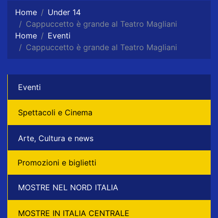
Home
Under 14
Cappuccetto è grande al Teatro Magliani
Home
Eventi
Cappuccetto è grande al Teatro Magliani
Eventi
Spettacoli e Cinema
Arte, Cultura e news
Promozioni e biglietti
MOSTRE NEL NORD ITALIA
MOSTRE IN ITALIA CENTRALE