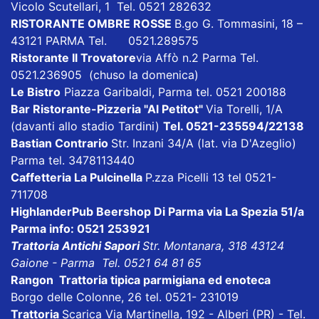
Vicolo Scutellari, 1 Tel. 0521 282632
RISTORANTE OMBRE ROSSE
B.go G. Tommasini, 18 –
43121 PARMA Tel. 0521.289575
Ristorante Il Trovatore
via Affò n.2 Parma Tel.
0521.236905 (chuso la domenica)
Le Bistro
Piazza Garibaldi, Parma tel. 0521 200188
Bar Ristorante-Pizzeria "Al Petitot"
Via Torelli, 1/A
(davanti allo stadio Tardini)
Tel. 0521-235594/22138
Bastian Contrario
Str. Inzani 34/A (lat. via D'Azeglio)
Parma tel. 3478113440
Caffetteria La Pulcinella
P.zza Picelli 13 tel 0521-
711708
HighlanderPub Beershop Di Parma
via La Spezia 51/a
Parma info: 0521 253921
Trattoria Antichi Sapori
Str. Montanara, 318 43124
Gaione - Parma Tel. 0521 64 81 65
Rangon Trattoria tipica parmigiana ed enoteca
Borgo delle Colonne, 26 tel. 0521- 231019
Trattoria
Scarica
Via Martinella, 192 - Alberi (PR) - Tel.