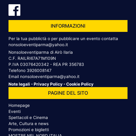
INFORMAZIONI
Per la tua pubblictà o per pubblicare un evento contatta
nonsoloeventiparma@yahoo.it
Nonsoloeventiparma di Airò Ilaria
C.F. RAILRI67A71M109N
P.IVA 03076420342 - REA PR 356783
Telefono
3926008147
Email
nonsoloeventiparma@yahoo.it
Note legali
-
Privacy Policy
-
Cookie Policy
PAGINE DEL SITO
Homepage
Eventi
Spettacoli e Cinema
Arte, Cultura e news
Promozioni e biglietti
MOSTRE NEL NORD ITALIA