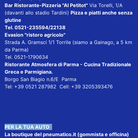
Bar Ristorante-Pizzeria "Al Petitot"
Via Torelli, 1/A
(davanti allo stadio Tardini)
Pizza e piatti anche senza
glutine
Tel. 0521-235594/22138
Evasion "ristoro agricolo"
Strada A. Gramsci 1/1 Torrile (siamo a Gainago, a 5 km
da Parma)
Tel. 0521-1790634
Ristorante Atmosfera di Parma - Cucina Tradizionale
Greca e Parmigiana
.
Borgo San Biagio n.6/E Parma
Tel: +39 0521 287982 Cell: +39 3205393476
PER LA TUA AUTO
La boutique del pneumatico.it
(gommista e officina)