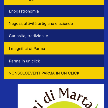
Enogastronomia
Negozì, attività artigiane e aziende
Curiosità, tradizioni e...
I magnifici di Parma
Parma in un click
NONSOLOEVENTIPARMA IN UN CLICK