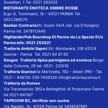
Scutellari, 1 Tel. 0521 282632
RISTORANTE ENOTECA OMBRE ROSSE
B.go G. Tommasini, 18 – 43121 PARMA Tel.
0521.289575
Bastian Contrario
Str. Inzani 34/A (lat. via D'Azeglio)
Parma tel. 3478113440
HighlanderPub Beershop
Di Parma via La Spezia 51/a
Parma info: 0521 253921
Trattoria Antichi Sapori
Str. Montanara, 318 43124
Gaione - Parma Tel. 0521 64 81 65
Rangon Trattoria tipica parmigiana ed enoteca
Borgo
delle Colonne, 26 tel. 0521- 231019
Trattoria Scarica
Via Martinella, 192 - Alberi (PR) - Tel.
0521 – 648130 339-7439326
info@trattoriascarica.it
Trattoria da Romeo
Via Traversetolo 185/a Botteghino di Porporano Parma
tel 0521-641167
TAPROOM BC, birrificio con cucina
Via Rapallo, 3c, 43126 Parma tel 3408597681