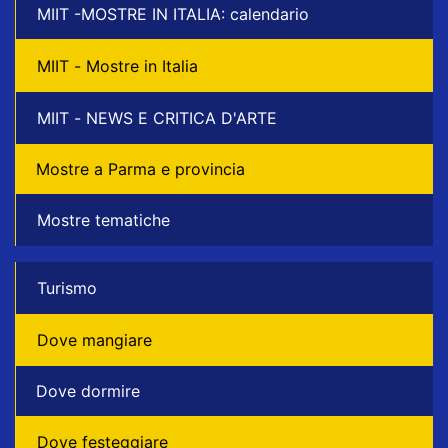
MIIT -MOSTRE IN ITALIA: calendario
MIIT - Mostre in Italia
MIIT - NEWS E CRITICA D'ARTE
Mostre a Parma e provincia
Mostre tematiche
Turismo
Dove mangiare
Dove dormire
Dove festeggiare