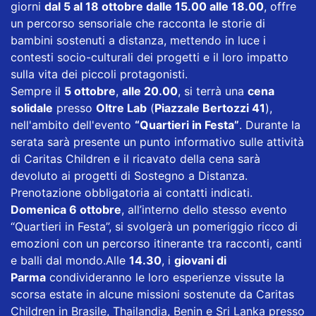
giorni
dal 5 al 18 ottobre dalle 15.00 alle 18.00
, offre
un percorso sensoriale che racconta le storie di
bambini sostenuti a distanza, mettendo in luce i
contesti socio-culturali dei progetti e il loro impatto
sulla vita dei piccoli protagonisti.
Sempre il
5 ottobre
,
alle 20.00
, si terrà una
cena
solidale
presso
Oltre Lab
(
Piazzale Bertozzi 41
),
nell'ambito dell'evento
“Quartieri in Festa”
. Durante la
serata sarà presente un punto informativo sulle attività
di Caritas Children e il ricavato della cena sarà
devoluto ai progetti di Sostegno a Distanza.
Prenotazione obbligatoria ai contatti indicati.
Domenica 6 ottobre
, all’interno dello stesso evento
“Quartieri in Festa”, si svolgerà un pomeriggio ricco di
emozioni con un percorso itinerante tra racconti, canti
e balli dal mondo.
Alle
14.30
, i
giovani di
Parma
condivideranno le loro esperienze vissute la
scorsa estate in alcune missioni sostenute da Caritas
Children in Brasile, Thailandia, Benin e Sri Lanka presso