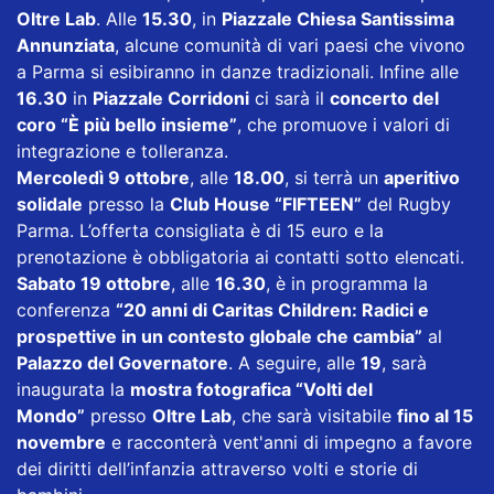
Oltre Lab
. Alle
15.30
, in
Piazzale Chiesa Santissima
Annunziata
, alcune comunità di vari paesi che vivono
a Parma si esibiranno in danze tradizionali. Infine alle
16.30
in
Piazzale Corridoni
ci sarà il
concerto del
coro “È più bello insieme”
, che promuove i valori di
integrazione e tolleranza.
Mercoledì 9 ottobre
, alle
18.00
, si terrà un
aperitivo
solidale
presso la
Club House “FIFTEEN”
del Rugby
Parma. L’offerta consigliata è di 15 euro e la
prenotazione è obbligatoria ai contatti sotto elencati.
Sabato 19 ottobre
, alle
16.30
, è in programma la
conferenza
“20 anni di Caritas Children: Radici e
prospettive in un contesto globale che cambia”
al
Palazzo del Governatore
. A seguire, alle
19
, sarà
inaugurata la
mostra fotografica “Volti del
Mondo”
presso
Oltre Lab
, che sarà visitabile
fino al 15
novembre
e racconterà vent'anni di impegno a favore
dei diritti dell’infanzia attraverso volti e storie di