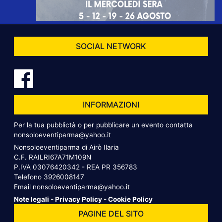
SOCIAL NETWORK
INFORMAZIONI
Per la tua pubblictà o per pubblicare un evento contatta
nonsoloeventiparma@yahoo.it
Nonsoloeventiparma di Airò Ilaria
C.F. RAILRI67A71M109N
P.IVA 03076420342 - REA PR 356783
Telefono
3926008147
Email
nonsoloeventiparma@yahoo.it
Note legali
-
Privacy Policy
-
Cookie Policy
PAGINE DEL SITO