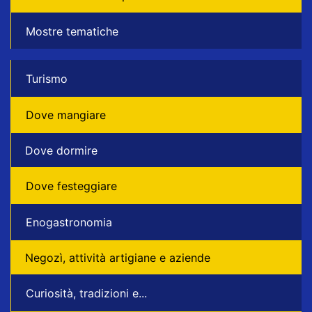
Mostre tematiche
Turismo
Dove mangiare
Dove dormire
Dove festeggiare
Enogastronomia
Negozì, attività artigiane e aziende
Curiosità, tradizioni e...