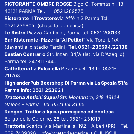
RISTORANTE OMBRE ROSSE
B.go G. Tommasini, 18 –
43121 PARMA Tel. 0521.289575
Ristorante Il Trovatore
via Affò n.2 Parma Tel.
0521.236905 (chuso la domenica)
Le Bistro
Piazza Garibaldi, Parma tel. 0521 200188
Bar Ristorante-Pizzeria "Al Petitot"
Via Torelli, 1/A
(davanti allo stadio Tardini)
Tel. 0521-235594/22138
Bastian Contrario
Str. Inzani 34/A (lat. via D'Azeglio)
Parma tel. 3478113440
Caffetteria La Pulcinella
P.zza Picelli 13 tel 0521-
711708
HighlanderPub Beershop Di Parma
via La Spezia 51/a
Parma info: 0521 253921
Trattoria Antichi Sapori
Str. Montanara, 318 43124
Gaione - Parma Tel. 0521 64 81 65
Rangon Trattoria tipica parmigiana ed enoteca
Borgo delle Colonne, 26 tel. 0521- 231019
Trattoria
Scarica
Via Martinella, 192 - Alberi (PR) - Tel.
339-7439326
info@trattoriascarica.it
CHIUSO IL