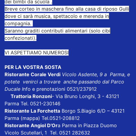
dei bimbi da scuola .
Breve corteo in maschera fino alla casa di riposo Gulli
dove ci sarà musica, spettacolo e merenda in
compagnia.
Saranno graditi contributi alimentari (solo cibi
confezionati).
VI ASPETTIAMO NUMEROSI
PER LA VOSTRA SOSTA
Ristorante Corale Verdi
Vicolo Asdente, 9 a Parma, e
potete venirci a trovare anche passando dal Parco
Ducale I
nfo e prenotazioni 0521/237912
Trattoria Ronzoni
- Via Bruno Longhi, 3 - 43121
Parma Tel. 0521-230146
Ristorante La Forchetta
Borgo S.Biagio 6/D – 43121
Parma
(mappa)
Tel.0521-208812
Ristorante Angiol D'Or
a Parma in Piazza Duomo
Vicolo Scutellari, 1 Tel. 0521 282632