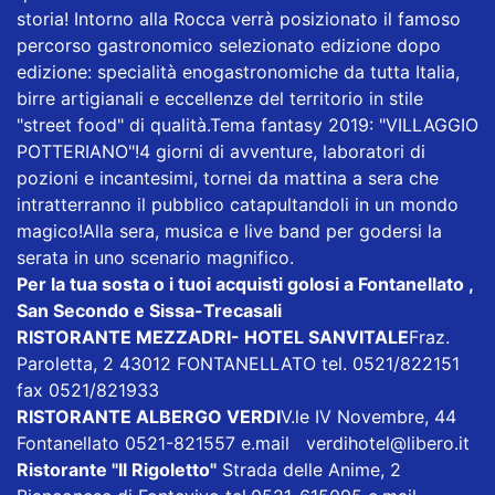
storia! Intorno alla Rocca verrà posizionato il famoso
percorso gastronomico selezionato edizione dopo
edizione: specialità enogastronomiche da tutta Italia,
birre artigianali e eccellenze del territorio in stile
"street food" di qualità.Tema fantasy 2019: "VILLAGGIO
POTTERIANO"!4 giorni di avventure, laboratori di
pozioni e incantesimi, tornei da mattina a sera che
intratterranno il pubblico catapultandoli in un mondo
magico!Alla sera, musica e live band per godersi la
serata in uno scenario magnifico.
Per la tua sosta o i tuoi acquisti golosi a Fontanellato ,
San Secondo e Sissa-Trecasali
RISTORANTE MEZZADRI- HOTEL SANVITALE
Fraz.
Paroletta, 2 43012 FONTANELLATO tel. 0521/822151
fax 0521/821933
RISTORANTE ALBERGO VERDI
V.le IV Novembre, 44
Fontanellato 0521-821557 e.mail
verdihotel@libero.it
Ristorante "Il Rigoletto
"
Strada delle Anime, 2