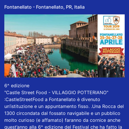
Fontanellato - Fontanellato, PR, Italia
6^ edizione
"Castle Street Food - VILLAGGIO POTTERIANO"
:CastleStreetFood a Fontanellato è divenuto
un’istituzione e un appuntamento fisso. .Una Rocca del
1300 circondata dal fossato navigabile e un pubblico
molto curioso (e affamato) faranno da cornice anche
quest’anno alla 6^ edizione del Festival che ha fatto la