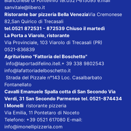
Bianconese di Fontevivo tel.0521-615095 e.mail
sanvitale@libero.it
Ristorante bar pizzeria Bella Venezia
Via Cremonese
82,San Quirico di Trecasali
tel.0521 872531 - 872539 Chiuso il martedì
La Porta a Viarolo
, ristorante
Via Provinciale, 103 Viarolo di Trecasali (PR)
0521-836839
Agriturismo
"Fattoria del Boschetto"
info@laportadifelino.it
ell.+ 39 338 9802543
info@lafattoriadelboschetto.it
Strada del Pizzale n°143 Loc. Casalbarbato
Fontanellato
Cavalli Emanuele Spalla cotta di San Secondo
Via
Verdi, 31 San Secondo Parmense tel. 0521-874434
I Monelli
ristorante pizzeria
Via Emilia, 11 Pontetaro di Noceto
Telefono: +39 0521 617080 E-mail:
info@imonellipizzeria.com