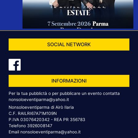
SOCIAL NETWORK
INFORMAZIONI
Per la tua pubblictà o per pubblicare un evento contatta
nonsoloeventiparma@yahoo.it
Nonsoloeventiparma di Airò Ilaria
C.F. RAILRI67A71M109N
P.IVA 03076420342 - REA PR 356783
Telefono
3926008147
Email
nonsoloeventiparma@yahoo.it