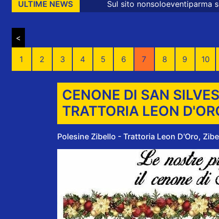
Sul sito nonsoloeventiparma sono presenti messa
ULTIME NEWS
<
1
2
3
4
5
6
7
8
9
10
CENONE DI SAN SILVES
TRATTORIA LEON D'OR
Polesine Zibello - Trattoria Leon D'Oro, Zibe