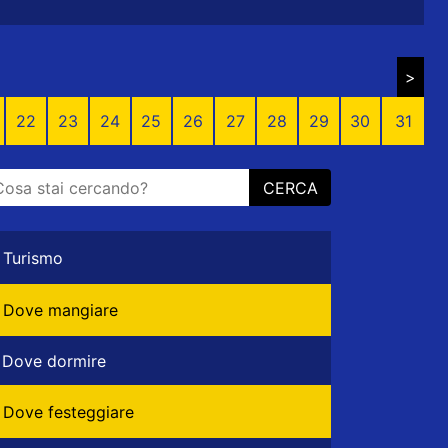
>
22
23
24
25
26
27
28
29
30
31
CERCA
Turismo
Dove mangiare
Dove dormire
Dove festeggiare