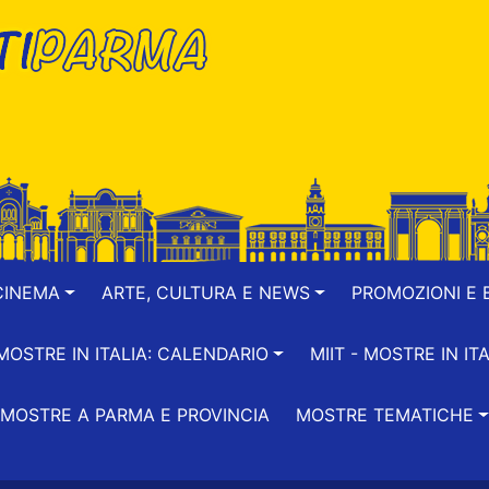
CINEMA
ARTE, CULTURA E NEWS
PROMOZIONI E B
-MOSTRE IN ITALIA: CALENDARIO
MIIT - MOSTRE IN ITA
MOSTRE A PARMA E PROVINCIA
MOSTRE TEMATICHE