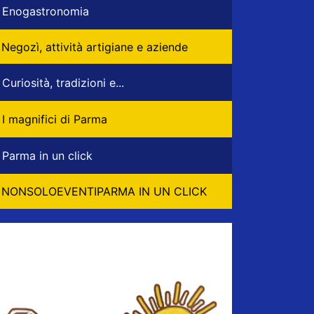
Enogastronomia
Negozì, attività artigiane e aziende
Curiosità, tradizioni e...
I magnifici di Parma
Parma in un click
NONSOLOEVENTIPARMA IN UN CLICK