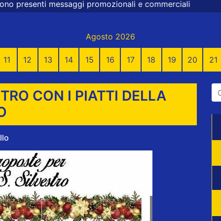
ggi promozionali e commerciali
Agosto 2026
11
12
13
14
15
16
17
18
19
20
21
TRO CON I PIATTI DELLA
O
llo