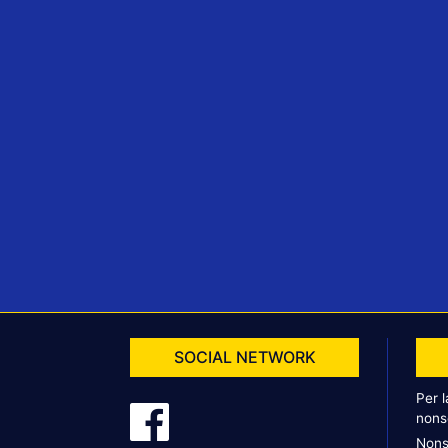
SOCIAL NETWORK
Per 
nons
Nons