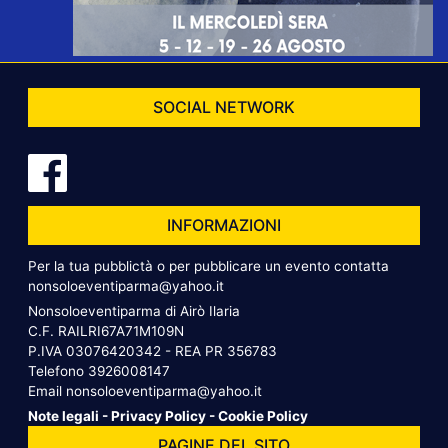
SOCIAL NETWORK
INFORMAZIONI
Per la tua pubblictà o per pubblicare un evento contatta
nonsoloeventiparma@yahoo.it
Nonsoloeventiparma di Airò Ilaria
C.F. RAILRI67A71M109N
P.IVA 03076420342 - REA PR 356783
Telefono
3926008147
Email
nonsoloeventiparma@yahoo.it
Note legali
-
Privacy Policy
-
Cookie Policy
PAGINE DEL SITO