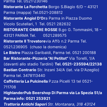
Parma Tel. 0521-230146
Ristorante La Forchetta
Borgo S.Biagio 6/D – 43121
Parma
(mappa)
Tel.0521-208812
Ristorante Angiol D'Or
a Parma in Piazza Duomo
Vicolo Scutellari, 1 Tel. 0521 282632
RISTORANTE OMBRE ROSSE
B.go G. Tommasini, 18 –
43121 PARMA Tel. 0521.289575
Ristorante Il Trovatore
via Affò n.2 Parma Tel.
0521.236905 (chuso la domenica)
Le Bistro
Piazza Garibaldi, Parma tel. 0521 200188
Bar Ristorante-Pizzeria "Al Petitot"
Via Torelli, 1/A
(davanti allo stadio Tardini)
Tel. 0521-235594/22138
Bastian Contrario
Str. Inzani 34/A (lat. via D'Azeglio)
Parma tel. 3478113440
Caffetteria La Pulcinella
P.zza Picelli 13 tel 0521-
711708
HighlanderPub Beershop Di Parma
via La Spezia 51/a
Parma info: 0521 253921
Trattoria Antichi Sapori
Str. Montanara, 318 43124