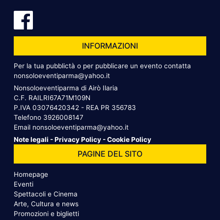
INFORMAZIONI
Per la tua pubblictà o per pubblicare un evento contatta
nonsoloeventiparma@yahoo.it
Nonsoloeventiparma di Airò Ilaria
C.F. RAILRI67A71M109N
P.IVA 03076420342 - REA PR 356783
Telefono
3926008147
Email
nonsoloeventiparma@yahoo.it
Note legali
-
Privacy Policy
-
Cookie Policy
PAGINE DEL SITO
Homepage
Eventi
Spettacoli e Cinema
Arte, Cultura e news
Promozioni e biglietti