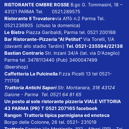
RISTORANTE OMBRE ROSSE
B.go G. Tommasini, 18 –
43121 PARMA Tel. 0521.289575
Ristorante Il Trovatore
via Affò n.2 Parma Tel.
0521.236905 (chuso la domenica)
Le Bistro
Piazza Garibaldi, Parma tel. 0521 200188
Bar Ristorante-Pizzeria "Al Petitot"
Via Torelli, 1/A
(davanti allo stadio Tardini)
Tel. 0521-235594/22138
Bastian Contrario
Str. Inzani 34/A (lat. via D'Azeglio)
Parma tel. 3478113440 (Pub) 3400047499
(Beershop)
Caffetteria La Pulcinella
P.zza Picelli 13 tel 0521-
711708
Trattoria Antichi Sapori
Str. Montanara, 318 43124
Gaione - Parma Tel. 0521 64 81 65
Un posto al sole ristorante pizzeria VIALE VITTORIA
43 PARMA (PR) T 0521 207165
facebook
Rangon Trattoria tipica parmigiana ed enoteca
Borgo delle Colonne, 26 tel. 0521- 231019