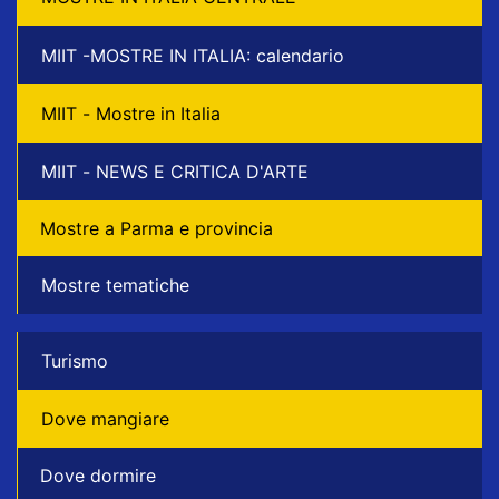
MIIT -MOSTRE IN ITALIA: calendario
MIIT - Mostre in Italia
MIIT - NEWS E CRITICA D'ARTE
Mostre a Parma e provincia
Mostre tematiche
Turismo
Dove mangiare
Dove dormire