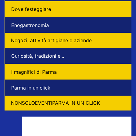
Dove festeggiare
Enogastronomia
Negozì, attività artigiane e aziende
Curiosità, tradizioni e...
I magnifici di Parma
Parma in un click
NONSOLOEVENTIPARMA IN UN CLICK