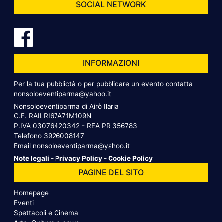
SOCIAL NETWORK
INFORMAZIONI
Per la tua pubblictà o per pubblicare un evento contatta
nonsoloeventiparma@yahoo.it
Nonsoloeventiparma di Airò Ilaria
C.F. RAILRI67A71M109N
P.IVA 03076420342 - REA PR 356783
Telefono
3926008147
Email
nonsoloeventiparma@yahoo.it
Note legali
-
Privacy Policy
-
Cookie Policy
PAGINE DEL SITO
Homepage
Eventi
Spettacoli e Cinema