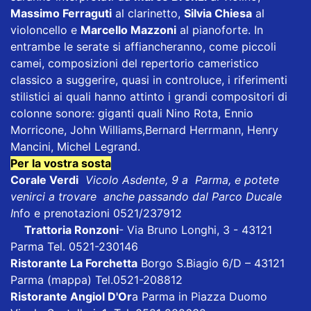
Massimo Ferraguti
al clarinetto,
Silvia Chiesa
al
violoncello e
Marcello Mazzoni
al pianoforte. In
entrambe le serate si affiancheranno, come piccoli
camei, composizioni del repertorio cameristico
classico a suggerire, quasi in controluce, i riferimenti
stilistici ai quali hanno attinto i grandi compositori di
colonne sonore: giganti quali Nino Rota, Ennio
Morricone, John Williams,
Bernard Herrmann, Henry
Mancini, Michel Legrand.
Per la vostra sosta
Corale Verdi
Vicolo Asdente, 9 a Parma, e potete
venirci a trovare anche passando dal Parco Ducale
I
nfo e prenotazioni 0521/237912
Trattoria Ronzoni
- Via Bruno Longhi, 3 - 43121
Parma Tel. 0521-230146
Ristorante La Forchetta
Borgo S.Biagio 6/D – 43121
Parma
(mappa)
Tel.0521-208812
Ristorante Angiol D'Or
a Parma in Piazza Duomo