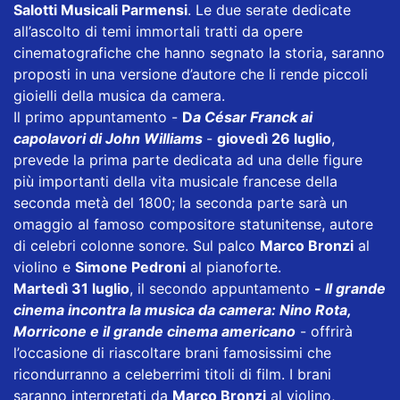
Salotti Musicali Parmensi
. Le due serate dedicate
all’ascolto di temi immortali tratti da opere
cinematografiche che hanno segnato la storia, saranno
proposti in una versione d’autore che li rende piccoli
gioielli della musica da camera.
Il primo appuntamento -
D
a César Franck ai
capolavori di John Williams
-
giovedì 26 luglio
,
prevede la prima parte dedicata ad una delle figure
più importanti della vita musicale francese della
seconda metà del 1800; la seconda parte sarà un
omaggio al famoso compositore statunitense, autore
di celebri colonne sonore. Sul palco
Marco Bronzi
al
violino e
Simone Pedroni
al pianoforte.
Martedì 31 luglio
, il secondo appuntamento
-
Il grande
cinema incontra la musica da camera: Nino Rota,
Morricone e il grande cinema americano
- offrirà
l’occasione di riascoltare brani famosissimi che
ricondurranno a celeberrimi titoli di film. I brani
saranno interpretati da
Marco Bronzi
al violino,