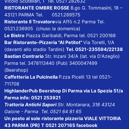
Vicolo Scutellari, 1 Tel. 0521 282632
RISTORANTE OMBRE ROSSE
B.go G. Tommasini, 18 –
43121 PARMA Tel. 0521.289575
Ristorante Il Trovatore
via Affò n.2 Parma Tel.
0521.236905 (chuso la domenica)
Le Bistro
Piazza Garibaldi, Parma tel. 0521 200188
Bar Ristorante-Pizzeria "Al Petitot"
Via Torelli, 1/A
(davanti allo stadio Tardini)
Tel. 0521-235594/22138
Bastian Contrario
Str. Inzani 34/A (lat. via D'Azeglio)
Parma tel. 3478113440 (Pub) 3400047499
(Beershop)
Caffetteria La Pulcinella
P.zza Picelli 13 tel 0521-
711708
HighlanderPub Beershop Di Parma
via La Spezia 51/a
Parma info: 0521 253921
Trattoria Antichi Sapori
Str. Montanara, 318 43124
Gaione - Parma Tel. 0521 64 81 65
Un posto al sole ristorante pizzeria VIALE VITTORIA
43 PARMA (PR) T 0521 207165
facebook