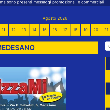
aggi promozionali e commerciali
Agosto 2026
11
12
13
14
15
16
17
18
19
20
21
MEDESANO