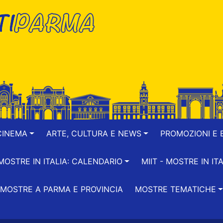
CINEMA
ARTE, CULTURA E NEWS
PROMOZIONI E B
-MOSTRE IN ITALIA: CALENDARIO
MIIT - MOSTRE IN ITA
MOSTRE A PARMA E PROVINCIA
MOSTRE TEMATICHE