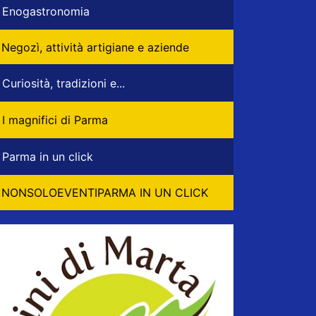
Enogastronomia
Negozì, attività artigiane e aziende
Curiosità, tradizioni e...
I magnifici di Parma
Parma in un click
NONSOLOEVENTIPARMA IN UN CLICK