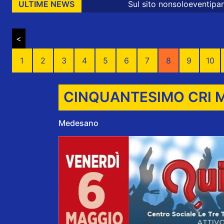
Sul sito nonsoloeventiparma sono presenti mess
ULTIME NEWS
<
1
2
3
4
5
6
7
8
9
10
CINQUANTESIMO CRI 
Medesano