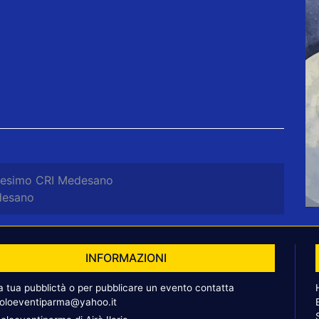
tesimo CRI Medesano
desano
INFORMAZIONI
la tua pubblictà o per pubblicare un evento contatta
oloeventiparma@yahoo.it