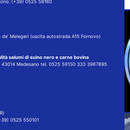
efono: (+39) 0525 58160
o de’ Melegari (uscita autostrada A15 Fornovo)
lità salumi di suino nero e carne bovina
ia 43014 Medesano tel. 0525 59150 333 3967895
R)
(+39) 0525 550101