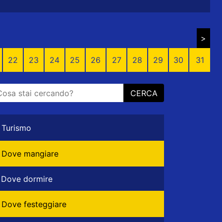
>
22
23
24
25
26
27
28
29
30
31
CERCA
Turismo
Dove mangiare
Dove dormire
Dove festeggiare