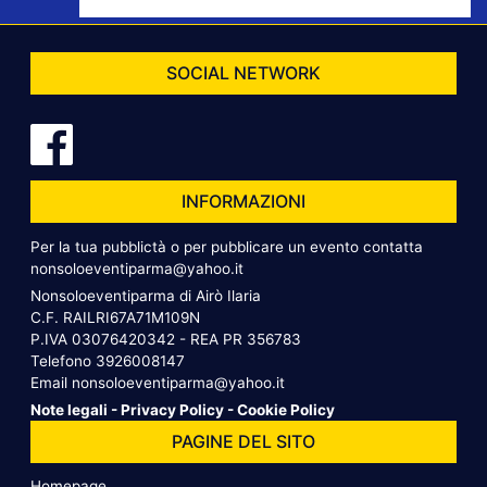
SOCIAL NETWORK
INFORMAZIONI
Per la tua pubblictà o per pubblicare un evento contatta
nonsoloeventiparma@yahoo.it
Nonsoloeventiparma di Airò Ilaria
C.F. RAILRI67A71M109N
P.IVA 03076420342 - REA PR 356783
Telefono
3926008147
Email
nonsoloeventiparma@yahoo.it
Note legali
-
Privacy Policy
-
Cookie Policy
PAGINE DEL SITO
Homepage