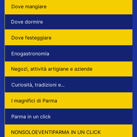
Dove mangiare
Dove dormire
Dove festeggiare
Enogastronomia
Negozì, attività artigiane e aziende
Curiosità, tradizioni e...
I magnifici di Parma
Parma in un click
NONSOLOEVENTIPARMA IN UN CLICK