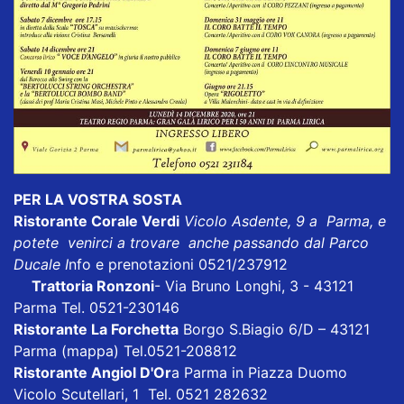
PER LA VOSTRA SOSTA
Ristorante Corale Verdi
Vicolo Asdente, 9 a Parma, e
potete venirci a trovare anche passando dal Parco
Ducale I
nfo e prenotazioni 0521/237912
Trattoria Ronzoni
- Via Bruno Longhi, 3 - 43121
Parma Tel. 0521-230146
Ristorante La Forchetta
Borgo S.Biagio 6/D – 43121
Parma
(mappa)
Tel.0521-208812
Ristorante Angiol D'Or
a Parma in Piazza Duomo
Vicolo Scutellari, 1 Tel. 0521 282632