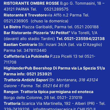
RISTORANTE OMBRE ROSSE
B.go G. Tommasini, 18 –
43121 PARMA Tel. 0521.289575
Ristorante Il Trovatore
via Affò n.2 Parma Tel.
0521.236905 (chuso la domenica)
Le Bistro
Piazza Garibaldi, Parma tel. 0521 200188
Bar Ristorante-Pizzeria "Al Petitot"
Via Torelli, 1/A
(davanti allo stadio Tardini)
Tel. 0521-235594/22138
Bastian Contrario
Str. Inzani 34/A (lat. via D'Azeglio)
Parma tel. 3478113440
Caffetteria La Pulcinella
P.zza Picelli 13 tel 0521-
711708
HighlanderPub Beershop Di Parma
via La Spezia 51/a
Parma info: 0521 253921
Trattoria Antichi Sapori
Str. Montanara, 318 43124
Gaione - Parma Tel. 0521 64 81 65
Rangon Trattoria tipica parmigiana ed enoteca
Borgo delle Colonne, 26 tel. 0521- 231019
Trattoria
Scarica
Via Martinella, 192 - Alberi (PR) - Tel.
339-7439326
info@trattoriascarica.it
CHIUSO IL