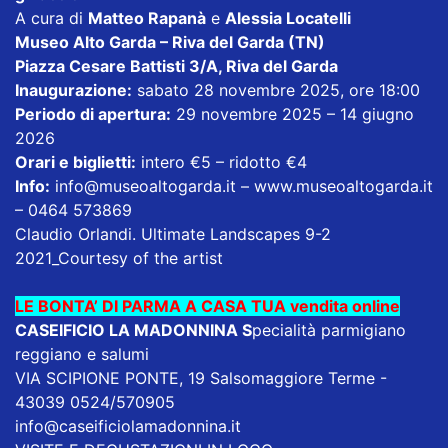
A cura di
Matteo Rapanà
e
Alessia Locatelli
Museo Alto Garda – Riva del Garda (TN)
Piazza Cesare Battisti 3/A, Riva del Garda
Inaugurazione:
sabato 28 novembre 2025, ore 18:00
Periodo di apertura:
29 novembre 2025 – 14 giugno
2026
Orari e biglietti:
intero €5 – ridotto €4
Info:
info@museoaltogarda.it –
www.museoaltogarda.it
– 0464 573869
Claudio Orlandi. Ultimate Landscapes 9-2
2021_Courtesy of the artist
LE BONTA’ DI PARMA A CASA TUA vendita online
CASEIFICIO LA MADONNINA
S
pecialità parmigiano
reggiano e salumi
VIA SCIPIONE PONTE, 19 Salsomaggiore Terme -
43039 0524/570905
info@caseificiolamadonnina.it