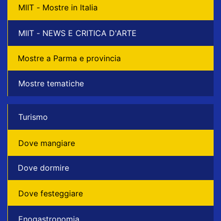
MIIT - Mostre in Italia
MIIT - NEWS E CRITICA D'ARTE
Mostre a Parma e provincia
Mostre tematiche
Turismo
Dove mangiare
Dove dormire
Dove festeggiare
Enogastronomia