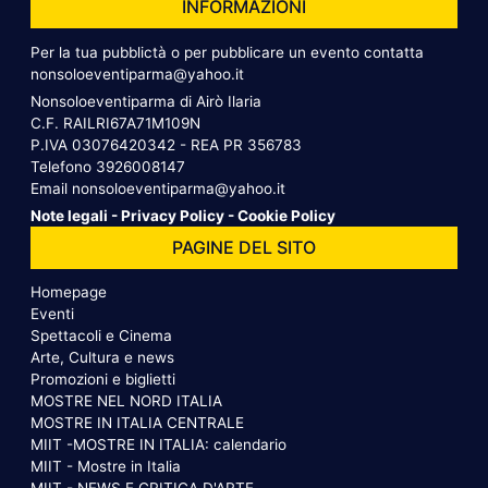
INFORMAZIONI
Per la tua pubblictà o per pubblicare un evento contatta
nonsoloeventiparma@yahoo.it
Nonsoloeventiparma di Airò Ilaria
C.F. RAILRI67A71M109N
P.IVA 03076420342 - REA PR 356783
Telefono
3926008147
Email
nonsoloeventiparma@yahoo.it
Note legali
-
Privacy Policy
-
Cookie Policy
PAGINE DEL SITO
Homepage
Eventi
Spettacoli e Cinema
Arte, Cultura e news
Promozioni e biglietti
MOSTRE NEL NORD ITALIA
MOSTRE IN ITALIA CENTRALE
MIIT -MOSTRE IN ITALIA: calendario
MIIT - Mostre in Italia