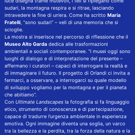
luce disegna trame mutevoli, i teli si ripiegano come
sudari, la montagna respira e si ritrae, lasciando
intravedere la fine di un’era. Come ha scritto
Maria
Fratelli
, “sono sudari” – veli di una memoria che si
scioglie.
La mostra si inserisce nel percorso di riflessione che il
Museo Alto Garda
dedica alle trasformazioni
ambientali e sociali contemporanee. “I musei oggi sono
luoghi di dialogo e di interpretazione del presente –
affermano i curatori – capaci di interrogare la realtà e
di immaginare il futuro. Il progetto di Orlandi ci invita a
fermarci, a osservare, a interrogarci su quale modello
di sviluppo vogliamo per la montagna e per il pianeta
che abitiamo”.
Con
Ultimate Landscapes
la fotografia si fa linguaggio
etico, strumento di conoscenza e di partecipazione,
capace di tradurre l’urgenza ambientale in esperienza
emotiva. Ogni immagine diventa una soglia, un varco
tra la bellezza e la perdita, tra la forza della natura e la