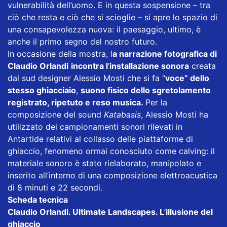
vulnerabilità dell’uomo. E in questa sospensione – tra
ciò che resta e ciò che si scioglie – si apre lo spazio di
una consapevolezza nuova: il paesaggio, ultimo, è
anche il primo segno del nostro futuro.
In occasione della mostra, l
a narrazione fotografica di
Claudio Orlandi
incontra l
’
installazione sonora
creata
dal sud designer Alessio Mosti che si fa “
voce” dello
stesso ghiacciaio
,
suono fisico dello sgretolamento
registrato, ripetuto e reso musica.
Per la
composizione del sound
Katabasis
, Alessio Mosti ha
utilizzato dei campionamenti sonori rilevati in
Antartide relativi al collasso delle piattaforme di
ghiaccio, fenomeno ormai conosciuto come calving: il
materiale sonoro è stato rielaborato, manipolato e
inserito all’interno di una composizione elettroacustica
di 8 minuti e 22 secondi.
Scheda tecnica
Claudio Orlandi. Ultimate Landscapes. L
’
illusione del
ghiaccio