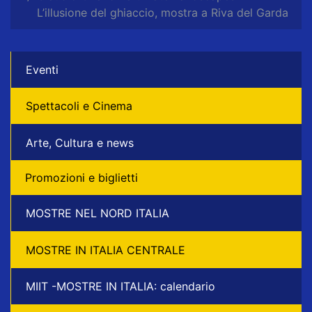
L’illusione del ghiaccio, mostra a Riva del Garda
Eventi
Spettacoli e Cinema
Arte, Cultura e news
Promozioni e biglietti
MOSTRE NEL NORD ITALIA
MOSTRE IN ITALIA CENTRALE
MIIT -MOSTRE IN ITALIA: calendario