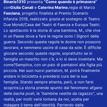
Binario1310
presenta
“Come quando è primavera”
con
Giulia Canali
e
Caterina Marino
,regia di Marco
Fasciana
, progetto finalista al Premio Scenario
Infanzia 2018, realizzato grazie al sostegno di Teatro
Due Mondi/Casa del Teatri di Faenza e Europa Teatri.
Lo spettacolo è la storia di una bambina, M., che vive
in un Paese dove a fare le regole sono i Signori della
guerra. Secondo queste regole le donne non possono
lavorare, e nemmeno uscire di casa da sole. È difficile
giocare secondo queste regole, soprattutto se in
famiglia un maschio non c'è, e lo si deve inventare. Ma
come?Semplice, con un paio di pantaloni alla figlia più
piccola. Nei suoi nuovi pantaloni, M. potrà finalmente
andare in bicicletta e prendersi cura del la sua
famiglia. Stando sempre attenta, però, a non farsi
scoprire.La storia prende spunto dal fenomeno afgano
delle
bacha posh
, le
“bambine vestite da ragazzo”
, una
realtà, per molti versi lontana da noi, scelta per
indagare il tema dell'identità. Partendo dalla