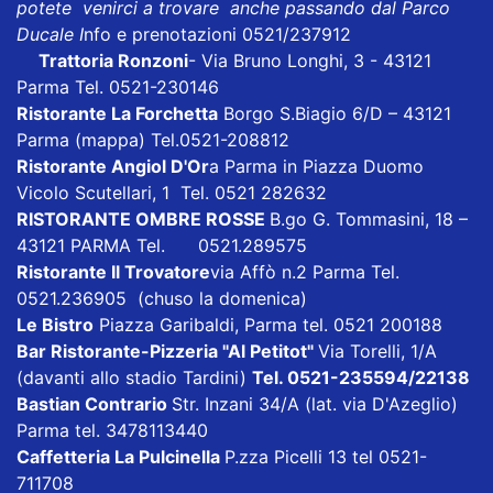
potete venirci a trovare anche passando dal Parco
Ducale I
nfo e prenotazioni 0521/237912
Trattoria Ronzoni
- Via Bruno Longhi, 3 - 43121
Parma Tel. 0521-230146
Ristorante La Forchetta
Borgo S.Biagio 6/D – 43121
Parma
(mappa)
Tel.0521-208812
Ristorante Angiol D'Or
a Parma in Piazza Duomo
Vicolo Scutellari, 1 Tel. 0521 282632
RISTORANTE OMBRE ROSSE
B.go G. Tommasini, 18 –
43121 PARMA Tel. 0521.289575
Ristorante Il Trovatore
via Affò n.2 Parma Tel.
0521.236905 (chuso la domenica)
Le Bistro
Piazza Garibaldi, Parma tel. 0521 200188
Bar Ristorante-Pizzeria "Al Petitot"
Via Torelli, 1/A
(davanti allo stadio Tardini)
Tel. 0521-235594/22138
Bastian Contrario
Str. Inzani 34/A (lat. via D'Azeglio)
Parma tel. 3478113440
Caffetteria La Pulcinella
P.zza Picelli 13 tel 0521-
711708