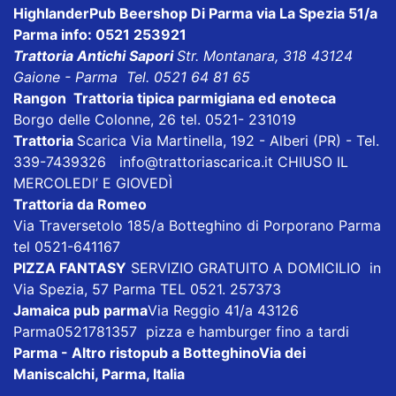
HighlanderPub Beershop Di Parma
via La Spezia 51/a
Parma info: 0521 253921
Trattoria Antichi Sapori
Str. Montanara, 318 43124
Gaione - Parma Tel. 0521 64 81 65
Rangon Trattoria tipica parmigiana ed enoteca
Borgo delle Colonne, 26 tel. 0521- 231019
Trattoria
Scarica
Via Martinella, 192 - Alberi (PR) - Tel.
339-7439326
info@trattoriascarica.it
CHIUSO IL
MERCOLEDI’ E GIOVEDÌ
Trattoria da Romeo
Via Traversetolo 185/a Botteghino di Porporano Parma
tel 0521-641167
PIZZA FANTASY
SERVIZIO GRATUITO A DOMICILIO in
Via Spezia, 57 Parma TEL 0521. 257373
Jamaica pub parma
Via Reggio 41/a 43126
Parma0521781357 pizza e hamburger fino a tardi
Parma - Altro ristopub a Botteghino
Via dei
Maniscalchi, Parma, Italia