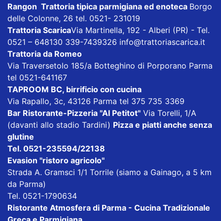
Rangon Trattoria tipica parmigiana ed enoteca
Borgo
delle Colonne, 26 tel. 0521- 231019
Trattoria Scarica
Via Martinella, 192 - Alberi (PR) - Tel.
0521 – 648130 339-7439326
info@trattoriascarica.it
Trattoria da Romeo
Via Traversetolo 185/a Botteghino di Porporano Parma
tel 0521-641167
TAPROOM BC, birrificio con cucina
Via Rapallo, 3c, 43126 Parma tel 375 735 3369
Bar Ristorante-Pizzeria "Al Petitot"
Via Torelli, 1/A
(davanti allo stadio Tardini)
Pizza e piatti anche senza
glutine
Tel. 0521-235594/22138
Evasion "ristoro agricolo"
Strada A. Gramsci 1/1 Torrile (siamo a Gainago, a 5 km
da Parma)
Tel. 0521-1790634
Ristorante Atmosfera di Parma - Cucina Tradizionale
Greca e Parmigiana
.