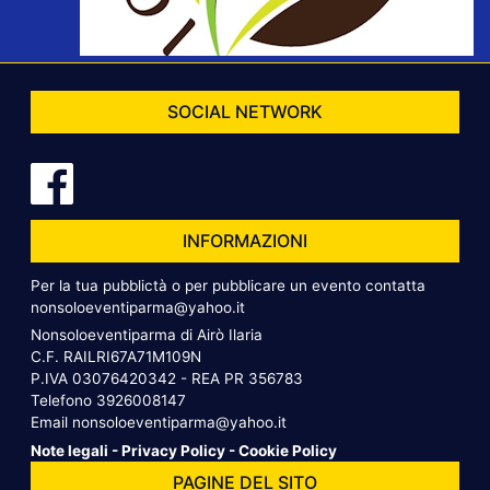
SOCIAL NETWORK
INFORMAZIONI
Per la tua pubblictà o per pubblicare un evento contatta
nonsoloeventiparma@yahoo.it
Nonsoloeventiparma di Airò Ilaria
C.F. RAILRI67A71M109N
P.IVA 03076420342 - REA PR 356783
Telefono
3926008147
Email
nonsoloeventiparma@yahoo.it
Note legali
-
Privacy Policy
-
Cookie Policy
PAGINE DEL SITO