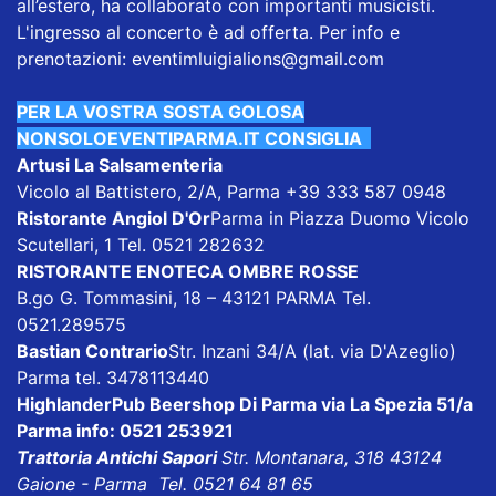
all’estero, ha collaborato con importanti musicisti.
L'ingresso al concerto è ad offerta. Per info e
prenotazioni:
eventimluigialions@gmail.com
PER LA VOSTRA SOSTA GOLOSA
NONSOLOEVENTIPARMA.IT CONSIGLIA
Artusi La Salsamenteria
Vicolo al Battistero, 2/A, Parma +39 333 587 0948
Ristorante Angiol D'Or
Parma in Piazza Duomo Vicolo
Scutellari, 1 Tel. 0521 282632
RISTORANTE ENOTECA OMBRE ROSSE
B.go G. Tommasini, 18 – 43121 PARMA Tel.
0521.289575
Bastian Contrario
Str. Inzani 34/A (lat. via D'Azeglio)
Parma tel. 3478113440
HighlanderPub Beershop
Di Parma via La Spezia 51/a
Parma info: 0521 253921
Trattoria Antichi Sapori
Str. Montanara, 318 43124
Gaione - Parma Tel. 0521 64 81 65