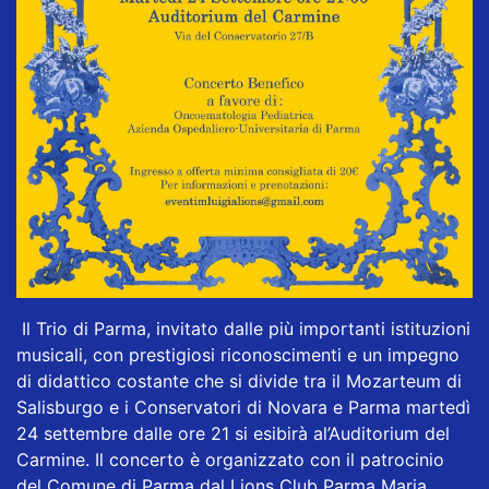
Il Trio di Parma, invitato dalle più importanti istituzioni
musicali, con prestigiosi riconoscimenti e un impegno
di didattico costante che si divide tra il Mozarteum di
Salisburgo e i Conservatori di Novara e Parma martedì
24 settembre dalle ore 21 si esibirà al’Auditorium del
Carmine. Il concerto è organizzato con il patrocinio
del Comune di Parma dal Lions Club Parma Maria