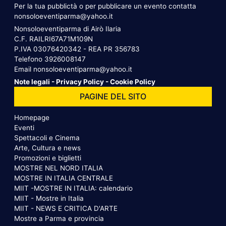
Per la tua pubblictà o per pubblicare un evento contatta
nonsoloeventiparma@yahoo.it
Nonsoloeventiparma di Airò Ilaria
C.F. RAILRI67A71M109N
P.IVA 03076420342 - REA PR 356783
Telefono
3926008147
Email
nonsoloeventiparma@yahoo.it
Note legali
-
Privacy Policy
-
Cookie Policy
PAGINE DEL SITO
Homepage
Eventi
Spettacoli e Cinema
Arte, Cultura e news
Promozioni e biglietti
MOSTRE NEL NORD ITALIA
MOSTRE IN ITALIA CENTRALE
MIIT -MOSTRE IN ITALIA: calendario
MIIT - Mostre in Italia
MIIT - NEWS E CRITICA D'ARTE
Mostre a Parma e provincia