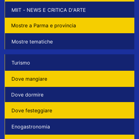
MIIT - NEWS E CRITICA D'ARTE
Mostre a Parma e provincia
Mostre tematiche
Turismo
Dove mangiare
Dove dormire
Dove festeggiare
Enogastronomia