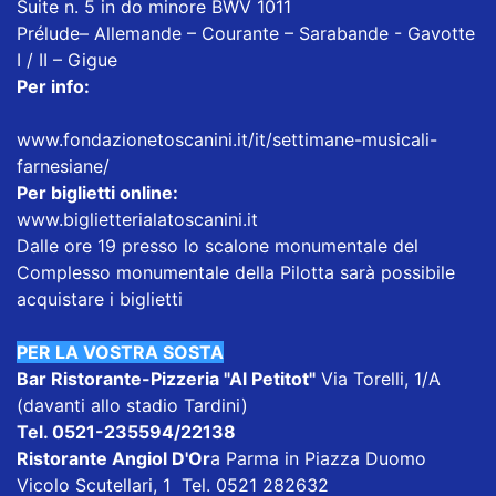
Suite n. 5 in do minore BWV 1011
Prélude– Allemande – Courante – Sarabande - Gavotte
I / II – Gigue
Per info:
www.fondazionetoscanini.it/it/settimane-musicali-
farnesiane/
Per biglietti online:
www.biglietterialatoscanini.it
Dalle ore 19 presso lo scalone monumentale del
Complesso monumentale della Pilotta sarà possibile
acquistare i biglietti
PER LA VOSTRA SOSTA
Bar Ristorante-Pizzeria "Al Petitot"
Via Torelli, 1/A
(davanti allo stadio Tardini)
Tel. 0521-235594/22138
Ristorante Angiol D'Or
a Parma in Piazza Duomo
Vicolo Scutellari, 1 Tel. 0521 282632