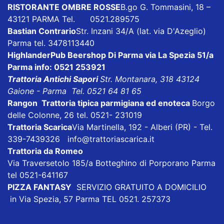
RISTORANTE OMBRE ROSSE
B.go G. Tommasini, 18 –
43121 PARMA Tel. 0521.289575
Bastian Contrario
Str. Inzani 34/A (lat. via D'Azeglio)
Parma tel. 3478113440
HighlanderPub Beershop
Di Parma via La Spezia 51/a
Parma info: 0521 253921
Trattoria Antichi Sapori
Str. Montanara, 318 43124
Gaione - Parma Tel. 0521 64 81 65
Rangon Trattoria tipica parmigiana ed enoteca
Borgo
delle Colonne, 26 tel. 0521- 231019
Trattoria Scarica
Via Martinella, 192 - Alberi (PR) - Tel.
339-7439326 info@trattoriascarica.it
Trattoria da Romeo
Via Traversetolo 185/a Botteghino di Porporano Parma
tel 0521-641167
PIZZA FANTASY
SERVIZIO GRATUITO A DOMICILIO
in Via Spezia, 57 Parma TEL 0521. 257373