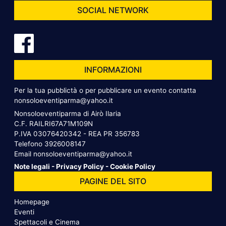
SOCIAL NETWORK
INFORMAZIONI
Per la tua pubblictà o per pubblicare un evento contatta
nonsoloeventiparma@yahoo.it
Nonsoloeventiparma di Airò Ilaria
C.F. RAILRI67A71M109N
P.IVA 03076420342 - REA PR 356783
Telefono
3926008147
Email
nonsoloeventiparma@yahoo.it
Note legali
-
Privacy Policy
-
Cookie Policy
PAGINE DEL SITO
Homepage
Eventi
Spettacoli e Cinema