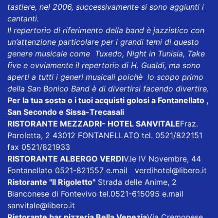
tastiere, nel 2006, successivamente si sono aggiunti i
cantanti.
Il repertorio di riferimento della band è jazzistico con
un’attenzione particolare per i grandi temi di questo
genere musicale come Tuxedo, Night in Tunisia, Take
five e ovviamente il repertorio di H. Gualdi, ma sono
aperti a tutti i generi musicali poichè lo scopo primo
della San Bonico Band è di divertirsi facendo divertire.
Per la tua sosta o i tuoi acquisti golosi a Fontanellato ,
San Secondo e Sissa-Trecasali
RISTORANTE MEZZADRI- HOTEL SANVITALE
Fraz.
Paroletta, 2 43012 FONTANELLATO tel. 0521/822151
fax 0521/821933
RISTORANTE ALBERGO VERDI
V.le IV Novembre, 44
Fontanellato 0521-821557 e.mail
verdihotel@libero.it
Ristorante "Il Rigoletto
"
Strada delle Anime, 2
Bianconese di Fontevivo tel.0521-615095 e.mail
sanvitale@libero.it
Ristorante bar pizzeria Bella Venezia
Via Cremonese