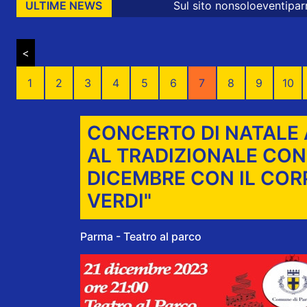
Sul sito nonsoloeventiparma sono presenti me
ULTIME NEWS
<
1
2
3
4
5
6
7
8
9
10
CONCERTO DI NATALE A
AL TRADIZIONALE CONC
DICEMBRE CON IL COR
VERDI"
Parma - Teatro al parco