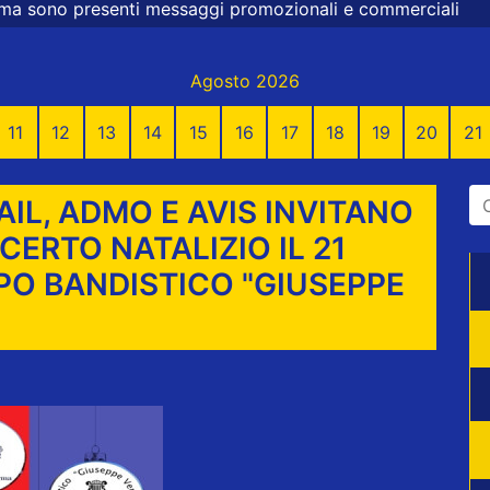
ssaggi promozionali e commerciali
Agosto 2026
11
12
13
14
15
16
17
18
19
20
21
IL, ADMO E AVIS INVITANO
ERTO NATALIZIO IL 21
PO BANDISTICO "GIUSEPPE