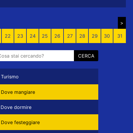
>
22
23
24
25
26
27
28
29
30
31
CERCA
Turismo
Dove mangiare
Dove dormire
Dove festeggiare