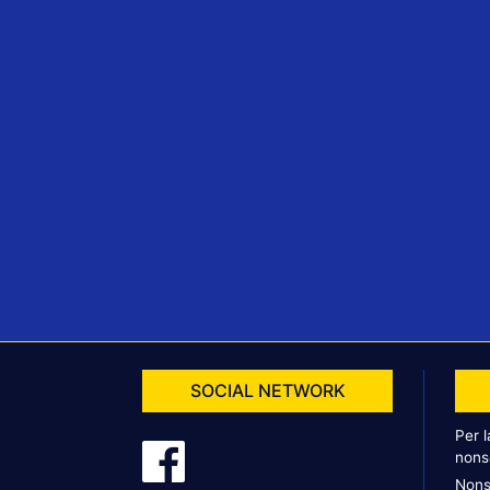
SOCIAL NETWORK
Per 
nons
Nons