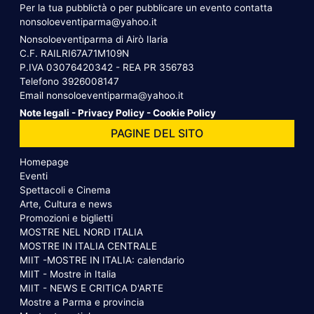
Per la tua pubblictà o per pubblicare un evento contatta
nonsoloeventiparma@yahoo.it
Nonsoloeventiparma di Airò Ilaria
C.F. RAILRI67A71M109N
P.IVA 03076420342 - REA PR 356783
Telefono
3926008147
Email
nonsoloeventiparma@yahoo.it
Note legali
-
Privacy Policy
-
Cookie Policy
PAGINE DEL SITO
Homepage
Eventi
Spettacoli e Cinema
Arte, Cultura e news
Promozioni e biglietti
MOSTRE NEL NORD ITALIA
MOSTRE IN ITALIA CENTRALE
MIIT -MOSTRE IN ITALIA: calendario
MIIT - Mostre in Italia
MIIT - NEWS E CRITICA D'ARTE
Mostre a Parma e provincia