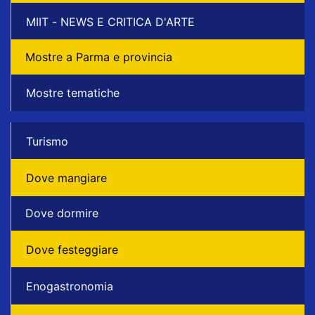
MIIT - NEWS E CRITICA D'ARTE
Mostre a Parma e provincia
Mostre tematiche
Turismo
Dove mangiare
Dove dormire
Dove festeggiare
Enogastronomia