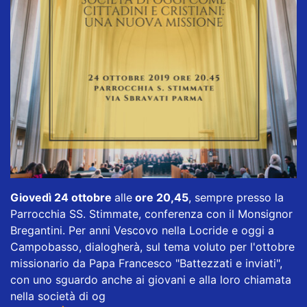
Giovedì 24 ottobre
alle
ore 20,45
, sempre presso la
Parrocchia SS. Stimmate, conferenza con il Monsignor
Bregantini. Per anni Vescovo nella Locride e oggi a
Campobasso, dialogherà, sul tema voluto per l'ottobre
missionario da Papa Francesco "Battezzati e inviati",
con uno sguardo anche ai giovani e alla loro chiamata
nella società di og