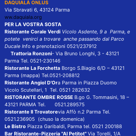
DAQUIALÀ ONLUS
Via Sbravati 6, 43124 Parma
ww.daquiala.org
PER LA VOSTRA SOSTA
Ristorante Corale Verdi
Vicolo Asdente, 9 a Parma, e
potete venirci a trovare anche passando dal Parco
Ducale I
nfo e prenotazioni 0521/237912
Trattoria Ronzoni
- Via Bruno Longhi, 3 - 43121
Parma Tel. 0521-230146
Ristorante La Forchetta
Borgo S.Biagio 6/D – 43121
Parma
(mappa)
Tel.0521-208812
Ristorante Angiol D'Or
a Parma in Piazza Duomo
Vicolo Scutellari, 1 Tel. 0521 282632
RISTORANTE OMBRE ROSSE
B.go G. Tommasini, 18 –
43121 PARMA Tel. 0521.289575
Ristorante Il Trovatore
via Affò n.2 Parma Tel.
0521.236905 (chuso la domenica)
Le Bistro
Piazza Garibaldi, Parma tel. 0521 200188
Bar Ristorante-Pizzeria "Al Petitot"
Via Torelli, 1/A