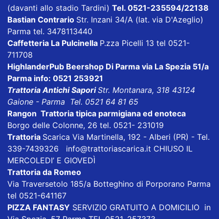
(davanti allo stadio Tardini)
Tel. 0521-235594/22138
Bastian Contrario
Str. Inzani 34/A (lat. via D'Azeglio)
Parma tel. 3478113440
Caffetteria La Pulcinella
P.zza Picelli 13 tel 0521-
711708
HighlanderPub Beershop Di Parma
via La Spezia 51/a
Parma info: 0521 253921
Trattoria Antichi Sapori
Str. Montanara, 318 43124
Gaione - Parma Tel. 0521 64 81 65
Rangon Trattoria tipica parmigiana ed enoteca
Borgo delle Colonne, 26 tel. 0521- 231019
Trattoria
Scarica
Via Martinella, 192 - Alberi (PR) - Tel.
339-7439326
info@trattoriascarica.it
CHIUSO IL
MERCOLEDI’ E GIOVEDÌ
Trattoria da Romeo
Via Traversetolo 185/a Botteghino di Porporano Parma
tel 0521-641167
PIZZA FANTASY
SERVIZIO GRATUITO A DOMICILIO in