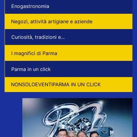
Enogastronomia
Negozì, attività artigiane e aziende
Curiosità, tradizioni e...
I magnifici di Parma
Parma in un click
NONSOLOEVENTIPARMA IN UN CLICK