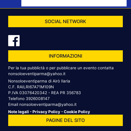
SOCIAL NETWORK
INFORMAZIONI
Per la tua pubblictà o per pubblicare un evento contatta
nonsoloeventiparma@yahoo.it
Nonsoloeventiparma di Airò Ilaria
C.F. RAILRI67A71M109N
P.IVA 03076420342 - REA PR 356783
Telefono
3926008147
Email
nonsoloeventiparma@yahoo.it
Note legali
-
Privacy Policy
-
Cookie Policy
PAGINE DEL SITO