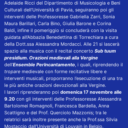
Adelaide Ricci del Dipartimento di Musicologia e Beni
Culturali dell’Università di Pavia, seguiranno poi gli
interventi delle Professoresse Gabriella Zarri, Sonia
Maura Barillari, Carla Bino, Giulia Barone e Corina
Baldi, infine il pomeriggio si concluderà con la visita
guidata all’Abbazia Benedettina di Torrechiara a cura
della Dott.ssa Alessandra Mordacci. Alle 21 si lascerà
spazio alla musica con il recital concerto
Sub tuum
presidium. Orazioni medievali alla Vergine
dell’
Ensemble PerIncantamento
, i quali, riprendendo il
tropare
medievale con forme recitative libere e
interventi musicali, proporranno l’esecuzione di una tra
le più antiche orazioni devozionali alla Vergine.
I lavori riprenderanno poi
domenica 17 novembre alle
9.20
con gli interventi delle Professoresse Alessandra
Bartolomei Romagnoli, Francesca Bardella, Anna
Scattigno e del Prof. Querciolo Mazzonis; tra le
relatrici sarà inoltre presente anche la Prof.ssa Silvia
Mostaccio dall’Università di Louvain in Belgio.