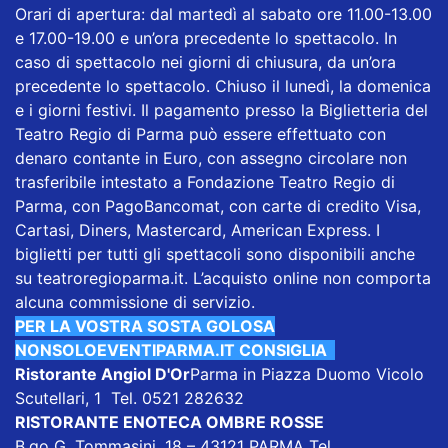
Orari di apertura: dal martedì al sabato ore 11.00-13.00
e 17.00-19.00 e un’ora precedente lo spettacolo. In
caso di spettacolo nei giorni di chiusura, da un’ora
precedente lo spettacolo. Chiuso il lunedì, la domenica
e i giorni festivi. Il pagamento presso la Biglietteria del
Teatro Regio di Parma può essere effettuato con
denaro contante in Euro, con assegno circolare non
trasferibile intestato a Fondazione Teatro Regio di
Parma, con PagoBancomat, con carte di credito Visa,
Cartasi, Diners, Mastercard, American Express. I
biglietti per tutti gli spettacoli sono disponibili anche
su teatroregioparma.it. L’acquisto online non comporta
alcuna commissione di servizio.
PER LA VOSTRA SOSTA GOLOSA
NONSOLOEVENTIPARMA.IT CONSIGLIA
Ristorante Angiol D'Or
Parma in Piazza Duomo Vicolo
Scutellari, 1 Tel. 0521 282632
RISTORANTE ENOTECA OMBRE ROSSE
B.go G. Tommasini, 18 – 43121 PARMA Tel.