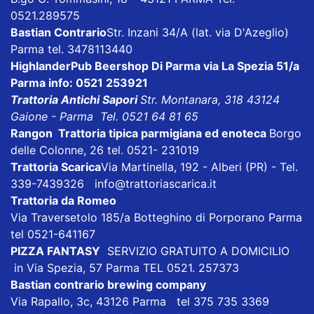
0521.289575
Bastian Contrario
Str. Inzani 34/A (lat. via D'Azeglio)
Parma tel. 3478113440
HighlanderPub Beershop
Di Parma via La Spezia 51/a
Parma info: 0521 253921
Trattoria Antichi Sapori
Str. Montanara, 318 43124
Gaione - Parma Tel. 0521 64 81 65
Rangon Trattoria tipica parmigiana ed enoteca
Borgo
delle Colonne, 26 tel. 0521- 231019
Trattoria Scarica
Via Martinella, 192 - Alberi (PR) - Tel.
339-7439326 info@trattoriascarica.it
Trattoria da Romeo
Via Traversetolo 185/a Botteghino di Porporano Parma
tel 0521-641167
PIZZA FANTASY
SERVIZIO GRATUITO A DOMICILIO
in Via Spezia, 57 Parma TEL 0521. 257373
Bastian contrario brewing company
Via Rapallo, 3c, 43126 Parma tel 375 735 3369