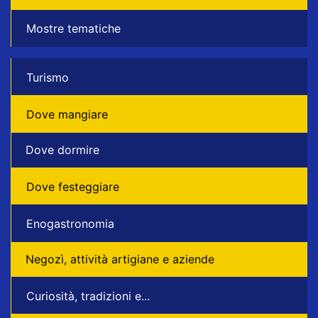
Mostre tematiche
Turismo
Dove mangiare
Dove dormire
Dove festeggiare
Enogastronomia
Negozì, attività artigiane e aziende
Curiosità, tradizioni e...