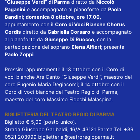
“Giuseppe Verdi” di Parma
diretto da
Niccolò
Paganini
e accompagnato al pianoforte da
Paola
Bandini
;
domenica 8 ottobre, ore 17.00
,
appuntamento con il
Coro di Voci Bianche Chorus
Cordis
diretto da
Gabriella Corsaro
e accompagnato
al pianoforte da
Giuseppe Di Ruocco
, con la
partecipazione del soprano
Elena Alfieri
; presenta
Paolo Zoppi
.
Prossimi appuntamenti: il 13 ottobre con il Coro di
voci bianche Ars Canto “Giuseppe Verdi”, maestro del
coro Eugenio Maria Degiacomi; il 14 ottobre con il
Coro di voci bianche del Teatro Regio di Parma,
maestro del coro Massimo Fiocchi Malaspina.
BIGLIETTERIA DEL TEATRO REGIO DI PARMA
Biglietto € 5,00 (posto unico).
Strada Giuseppe Garibaldi, 16/A 43121 Parma Tel. +39
0521 203999 biglietteria@teatroregioparma.it