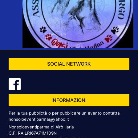
SOCIAL NETWORK
INFORMAZIONI
Per la tua pubblictà o per pubblicare un evento contatta
nonsoloeventiparma@yahoo.it
Nonsoloeventiparma di Airò Ilaria
C.F. RAILRI67A71M109N