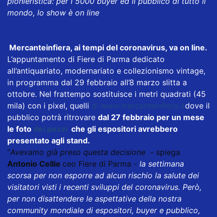
pionieristica: per i 5000 buyer ed il pubblico di tutto il
mondo, lo show è on line
Mercanteinfiera, ai tempi del coronavirus, va on line.
L’appuntamento di Fiere di Parma dedicato
all’antiquariato, modernariato e collezionismo vintage,
in programma dal 29 febbraio all’8 marzo slitta a
ottobre. Nel frattempo sostituisce i metri quadrati (45
mila) con i pixel, quelli
di
www.mercanteinfiera.it
dove il
pubblico potrà ritrovare
dal 27 febbraio per un mese
le foto
dei pezzi
che gli espositori avrebbero
presentato agli stand.
“
Avevamo già preso questa decisione
- spiega
Antonio Cellie
ceo Fiere di Parma -
la settimana
scorsa per non esporre ad alcun rischio la salute dei
visitatori visti i recenti sviluppi del coronavirus. Però,
per non disattendere le aspettative della nostra
community mondiale di espositori, buyer e pubblico,