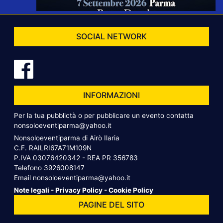
SOCIAL NETWORK
INFORMAZIONI
Per la tua pubblictà o per pubblicare un evento contatta
nonsoloeventiparma@yahoo.it
Nonsoloeventiparma di Airò Ilaria
C.F. RAILRI67A71M109N
P.IVA 03076420342 - REA PR 356783
Telefono
3926008147
Email
nonsoloeventiparma@yahoo.it
Note legali
-
Privacy Policy
-
Cookie Policy
PAGINE DEL SITO