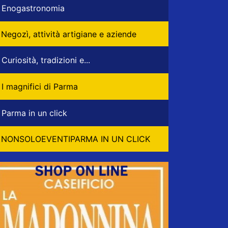
Enogastronomia
Negozì, attività artigiane e aziende
Curiosità, tradizioni e...
I magnifici di Parma
Parma in un click
NONSOLOEVENTIPARMA IN UN CLICK