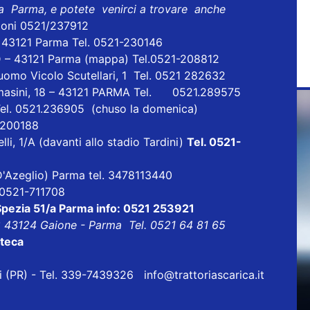
 a Parma, e potete venirci a trovare anche
ioni 0521/237912
- 43121 Parma Tel. 0521-230146
D – 43121 Parma
(mappa)
Tel.0521-208812
uomo Vicolo Scutellari, 1 Tel. 0521 282632
masini, 18 – 43121 PARMA Tel. 0521.289575
Tel. 0521.236905 (chuso la domenica)
1 200188
lli, 1/A (davanti allo stadio Tardini)
Tel. 0521-
a D'Azeglio) Parma tel. 3478113440
l 0521-711708
 Spezia 51/a Parma info: 0521 253921
8 43124 Gaione - Parma Tel. 0521 64 81 65
oteca
eri (PR) - Tel. 339-7439326
info@trattoriascarica.it