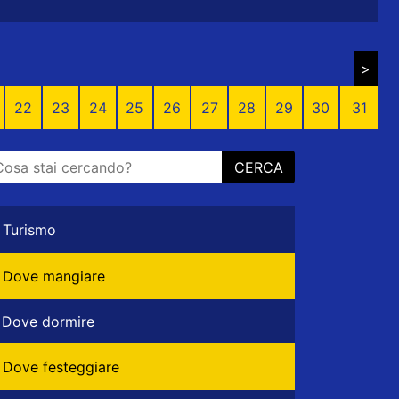
>
22
23
24
25
26
27
28
29
30
31
CERCA
Turismo
Dove mangiare
Dove dormire
Dove festeggiare