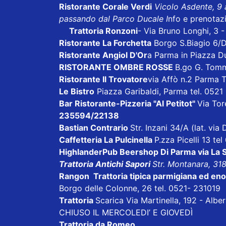
Ristorante Corale Verdi
Vicolo Asdente, 9
passando dal Parco Ducale I
nfo e prenotaz
Trattoria Ronzoni
- Via Bruno Longhi, 3 
Ristorante La Forchetta
Borgo S.Biagio 6/
Ristorante Angiol D'Or
a Parma in Piazza D
RISTORANTE OMBRE ROSSE
B.go G. Tom
Ristorante Il Trovatore
via Affò n.2 Parma 
Le Bistro
Piazza Garibaldi, Parma tel. 052
Bar Ristorante-Pizzeria "Al Petitot"
Via Tore
235594/22138
Bastian Contrario
Str. Inzani 34/A (lat. vi
Caffetteria La Pulcinella
P.zza Picelli 13 te
HighlanderPub Beershop Di Parma
via La
Trattoria Antichi Sapori
Str. Montanara, 31
Rangon Trattoria tipica parmigiana ed en
Borgo delle Colonne, 26 tel. 0521- 231019
Trattoria
Scarica
Via Martinella, 192 - Alb
CHIUSO IL MERCOLEDI’ E GIOVEDÌ
Trattoria da Romeo