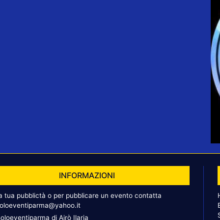
INFORMAZIONI
la tua pubblictà o per pubblicare un evento contatta
oloeventiparma@yahoo.it
oloeventiparma di Airò Ilaria