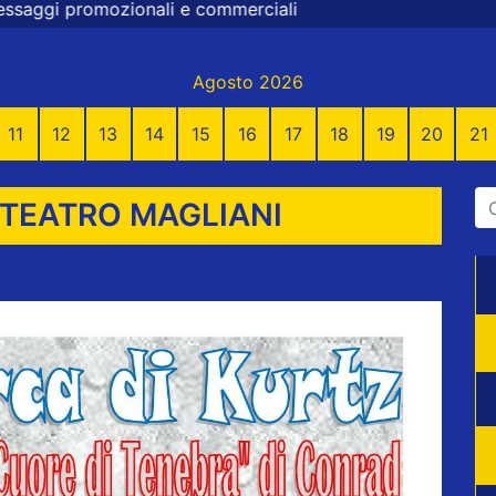
ommerciali
Agosto 2026
11
12
13
14
15
16
17
18
19
20
21
 TEATRO MAGLIANI