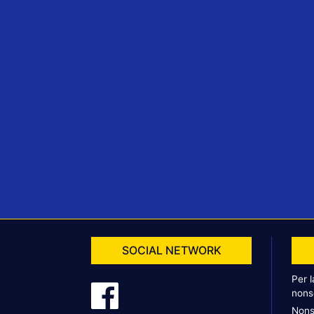
SOCIAL NETWORK
Per 
nons
Nons