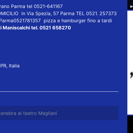
orano Parma tel 0521-641167
ICILIO in Via Spezia, 57 Parma TEL 0521. 257373
 Parma0521781357 pizza e hamburger fino a tardi
i Maniscalchi tel. 0521 658270
R, Italia
tenebra al teatro Magliani