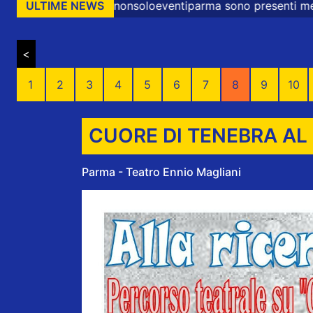
nsoloeventiparma sono presenti messaggi promozionali e c
ULTIME NEWS
<
1
2
3
4
5
6
7
8
9
10
CUORE DI TENEBRA AL
Parma - Teatro Ennio Magliani