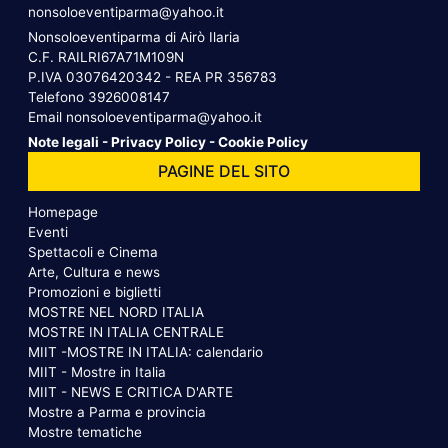
nonsoloeventiparma@yahoo.it
Nonsoloeventiparma di Airò Ilaria
C.F. RAILRI67A71M109N
P.IVA 03076420342 - REA PR 356783
Telefono
3926008147
Email
nonsoloeventiparma@yahoo.it
Note legali
-
Privacy Policy
-
Cookie Policy
PAGINE DEL SITO
Homepage
Eventi
Spettacoli e Cinema
Arte, Cultura e news
Promozioni e biglietti
MOSTRE NEL NORD ITALIA
MOSTRE IN ITALIA CENTRALE
MIIT -MOSTRE IN ITALIA: calendario
MIIT - Mostre in Italia
MIIT - NEWS E CRITICA D'ARTE
Mostre a Parma e provincia
Mostre tematiche