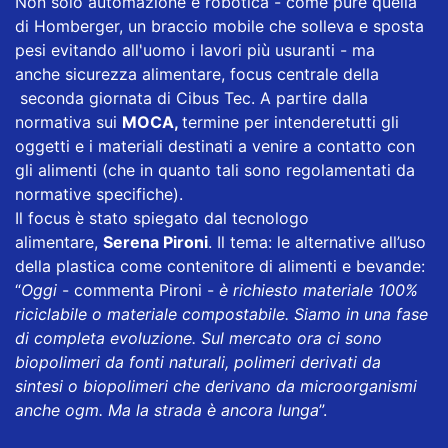
Non solo automazione e robotica - come pure quella
di Homberger, un braccio mobile che solleva e sposta
pesi evitando all'uomo i lavori più usuranti - ma
anche sicurezza alimentare, focus centrale della
seconda giornata di Cibus Tec. A partire dalla
normativa sui
MOCA,
termine per intenderetutti gli
oggetti e i materiali destinati a venire a contatto con
gli alimenti (che in quanto tali sono regolamentati da
normative specifiche).
Il focus è stato spiegato dal tecnologo
alimentare,
Serena Pironi
. Il tema: le alternative all’uso
della plastica come contenitore di alimenti e bevande:
“
Oggi
- commenta Pironi -
è richiesto materiale 100%
riciclabile o materiale compostabile. Siamo in una fase
di completa evoluzione. Sul mercato ora ci sono
biopolimeri da fonti naturali, polimeri derivati da
sintesi o biopolimeri che derivano da microorganismi
anche ogm. Ma la strada è ancora lunga
”.