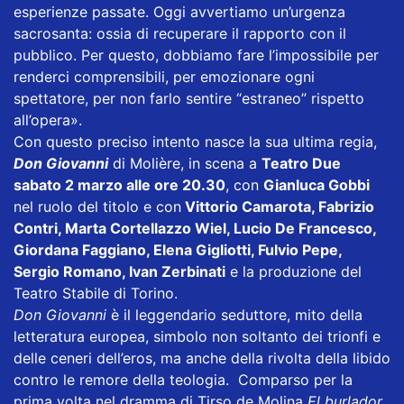
esperienze passate. Oggi avvertiamo un’urgenza
sacrosanta: ossia di recuperare il rapporto con il
pubblico. Per questo, dobbiamo fare l’impossibile per
renderci comprensibili, per emozionare ogni
spettatore, per non farlo sentire “estraneo” rispetto
all’opera».
Con questo preciso intento nasce la sua ultima regia,
Don Giovanni
di Molière, in scena a
Teatro Due
sabato 2 marzo alle ore 20.30
, con
Gianluca Gobbi
nel ruolo del titolo e con
Vittorio Camarota, Fabrizio
Contri, Marta Cortellazzo Wiel, Lucio De Francesco,
Giordana Faggiano, Elena Gigliotti, Fulvio Pepe,
Sergio Romano, Ivan Zerbinati
e la produzione del
Teatro Stabile di Torino.
Don Giovanni
è il leggendario seduttore, mito della
letteratura europea, simbolo non soltanto dei trionfi e
delle ceneri dell’eros, ma anche della rivolta della libido
contro le remore della teologia. Comparso per la
prima volta nel dramma di Tirso de Molina
El burlador