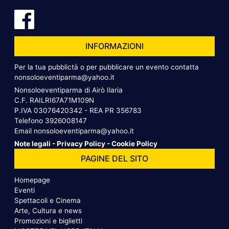
INFORMAZIONI
Per la tua pubblictà o per pubblicare un evento contatta
nonsoloeventiparma@yahoo.it
Nonsoloeventiparma di Airò Ilaria
C.F. RAILRI67A71M109N
P.IVA 03076420342 - REA PR 356783
Telefono
3926008147
Email
nonsoloeventiparma@yahoo.it
Note legali
-
Privacy Policy
-
Cookie Policy
PAGINE DEL SITO
Homepage
Eventi
Spettacoli e Cinema
Arte, Cultura e news
Promozioni e biglietti