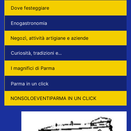
Dove festeggiare
Enogastronomia
Negozì, attività artigiane e aziende
Curiosità, tradizioni e...
I magnifici di Parma
Parma in un click
NONSOLOEVENTIPARMA IN UN CLICK