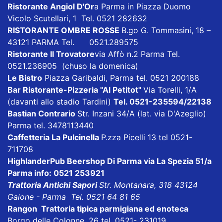
Ristorante Angiol D'Or
a Parma in Piazza Duomo
Vicolo Scutellari, 1 Tel. 0521 282632
RISTORANTE OMBRE ROSSE
B.go G. Tommasini, 18 –
43121 PARMA Tel. 0521.289575
Ristorante Il Trovatore
via Affò n.2 Parma Tel.
0521.236905 (chuso la domenica)
Le Bistro
Piazza Garibaldi, Parma tel. 0521 200188
Bar Ristorante-Pizzeria "Al Petitot"
Via Torelli, 1/A
(davanti allo stadio Tardini)
Tel. 0521-235594/22138
Bastian Contrario
Str. Inzani 34/A (lat. via D'Azeglio)
Parma tel. 3478113440
Caffetteria La Pulcinella
P.zza Picelli 13 tel 0521-
711708
HighlanderPub Beershop Di Parma
via La Spezia 51/a
Parma info: 0521 253921
Trattoria Antichi Sapori
Str. Montanara, 318 43124
Gaione - Parma Tel. 0521 64 81 65
Rangon Trattoria tipica parmigiana ed enoteca
Borgo delle Colonne, 26 tel. 0521- 231019