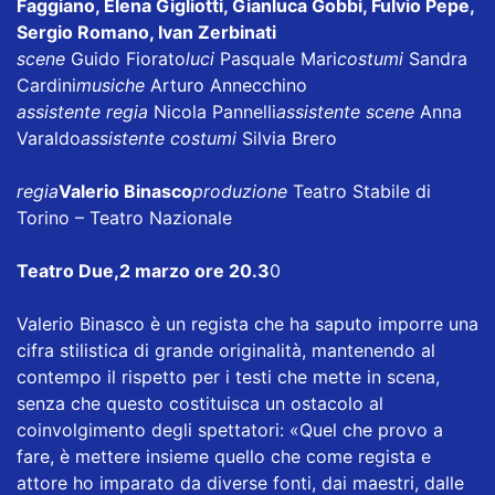
Faggiano, Elena Gigliotti, Gianluca Gobbi, Fulvio Pepe,
Sergio Romano, Ivan Zerbinati
scene
Guido Fiorato
luci
Pasquale Mari
costumi
Sandra
Cardini
musiche
Arturo Annecchino
assistente regia
Nicola Pannelli
assistente scene
Anna
Varaldo
assistente costumi
Silvia Brero
regia
Valerio Binasco
produzione
Teatro Stabile di
Torino – Teatro Nazionale
Teatro Due,2 marzo ore 20.3
0
Valerio Binasco è un regista che ha saputo imporre una
cifra stilistica di grande originalità, mantenendo al
contempo il rispetto per i testi che mette in scena,
senza che questo costituisca un ostacolo al
coinvolgimento degli spettatori: «Quel che provo a
fare, è mettere insieme quello che come regista e
attore ho imparato da diverse fonti, dai maestri, dalle