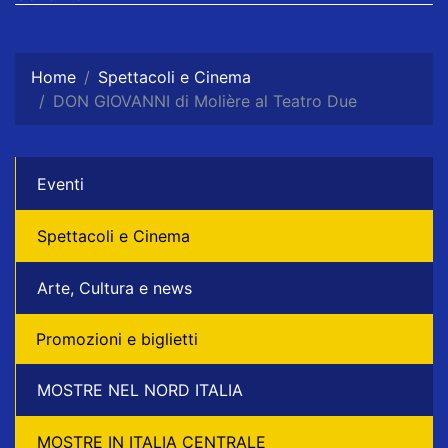
Home
Spettacoli e Cinema
DON GIOVANNI di Molière al Teatro Due
Eventi
Spettacoli e Cinema
Arte, Cultura e news
Promozioni e biglietti
MOSTRE NEL NORD ITALIA
MOSTRE IN ITALIA CENTRALE