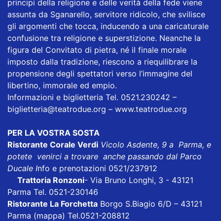
principi della religione e delle verità della fede viene
assunta da Sganarello, servitore ridicolo, che svilisce
gli argomenti che tocca, inducendo a una caricaturale
confusione tra religione e superstizione. Neanche la
figura del Convitato di pietra, né il finale morale
imposto dalla tradizione, riescono a riequilibrare la
propensione degli spettatori verso l’immagine del
libertino, immorale ed empio.
Informazioni e biglietteria Tel. 0521.230242 –
biglietteria@teatrodue.org
– www.teatrodue.org
PER LA VOSTRA SOSTA
Ristorante Corale Verdi
Vicolo Asdente, 9 a Parma, e
potete venirci a trovare anche passando dal Parco
Ducale I
nfo e prenotazioni 0521/237912
Trattoria Ronzoni
- Via Bruno Longhi, 3 - 43121
Parma Tel. 0521-230146
Ristorante La Forchetta
Borgo S.Biagio 6/D – 43121
Parma
(mappa)
Tel.0521-208812