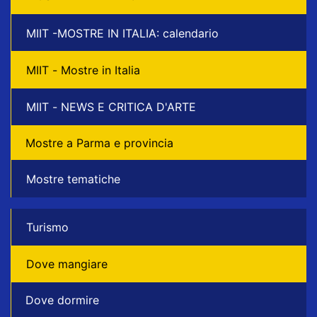
MIIT -MOSTRE IN ITALIA: calendario
MIIT - Mostre in Italia
MIIT - NEWS E CRITICA D'ARTE
Mostre a Parma e provincia
Mostre tematiche
Turismo
Dove mangiare
Dove dormire