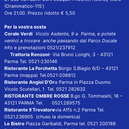
(Drammatico-115’)
Ore 21.00. Prezzo ridotto € 5,50
Per la vostra sosta
Corale Verdi
Vicolo Asdente, 9 a Parma, e potete
venirci a trovare anche passando dal Parco Ducale
I
nfo e prenotazioni 0521/237912
Trattoria Ronzoni
- Via Bruno Longhi, 3 - 43121
Parma Tel. 0521-230146
Ristorante La Forchetta
Borgo S.Biagio 6/D – 43121
Parma
(mappa)
Tel.0521-208812
Ristorante Angiol D'Or
a Parma in Piazza Duomo
Vicolo Scutellari, 1 Tel. 0521 282632
RISTORANTE OMBRE ROSSE
B.go G. Tommasini, 18 –
43121 PARMA Tel. 0521.289575
Ristorante Il Trovatore
via Affò n.2 Parma Tel.
0521.236905 (chuso la domenica)
Le Bistro
Piazza Garibaldi, Parma tel. 0521 200188