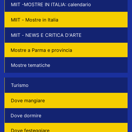
MIIT -MOSTRE IN ITALIA: calendario
MIIT - Mostre in Italia
MIIT - NEWS E CRITICA D'ARTE
Mostre a Parma e provincia
Mostre tematiche
Turismo
Dove mangiare
Dove dormire
Dove festeggiare