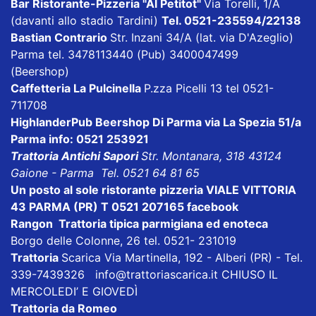
Bar Ristorante-Pizzeria "Al Petitot"
Via Torelli, 1/A
(davanti allo stadio Tardini)
Tel. 0521-235594/22138
Bastian Contrario
Str. Inzani 34/A (lat. via D'Azeglio)
Parma tel. 3478113440 (Pub) 3400047499
(Beershop)
Caffetteria La Pulcinella
P.zza Picelli 13 tel 0521-
711708
HighlanderPub Beershop Di Parma
via La Spezia 51/a
Parma info: 0521 253921
Trattoria Antichi Sapori
Str. Montanara, 318 43124
Gaione - Parma Tel. 0521 64 81 65
Un posto al sole ristorante pizzeria VIALE VITTORIA
43 PARMA (PR) T 0521 207165
facebook
Rangon Trattoria tipica parmigiana ed enoteca
Borgo delle Colonne, 26 tel. 0521- 231019
Trattoria
Scarica
Via Martinella, 192 - Alberi (PR) - Tel.
339-7439326
info@trattoriascarica.it
CHIUSO IL
MERCOLEDI’ E GIOVEDÌ
Trattoria da Romeo