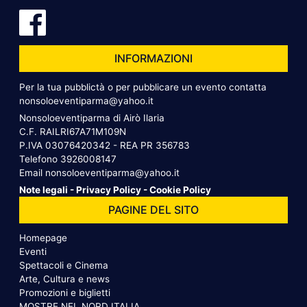
INFORMAZIONI
Per la tua pubblictà o per pubblicare un evento contatta
nonsoloeventiparma@yahoo.it
Nonsoloeventiparma di Airò Ilaria
C.F. RAILRI67A71M109N
P.IVA 03076420342 - REA PR 356783
Telefono
3926008147
Email
nonsoloeventiparma@yahoo.it
Note legali
-
Privacy Policy
-
Cookie Policy
PAGINE DEL SITO
Homepage
Eventi
Spettacoli e Cinema
Arte, Cultura e news
Promozioni e biglietti
MOSTRE NEL NORD ITALIA