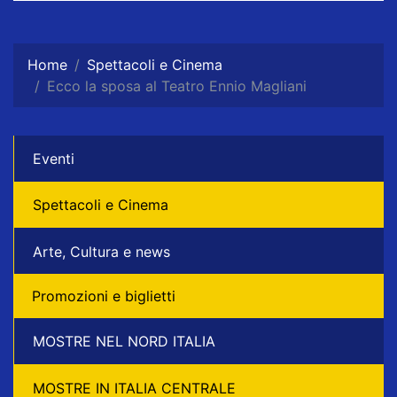
Home
Spettacoli e Cinema
Ecco la sposa al Teatro Ennio Magliani
Eventi
Spettacoli e Cinema
Arte, Cultura e news
Promozioni e biglietti
MOSTRE NEL NORD ITALIA
MOSTRE IN ITALIA CENTRALE