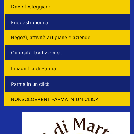
Dove festeggiare
Enogastronomia
Negozì, attività artigiane e aziende
Curiosità, tradizioni e...
I magnifici di Parma
Parma in un click
NONSOLOEVENTIPARMA IN UN CLICK