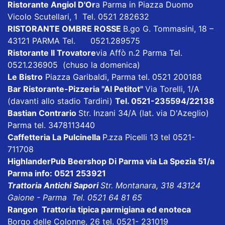
Ristorante Angiol D'Or
a Parma in Piazza Duomo
Vicolo Scutellari, 1 Tel. 0521 282632
RISTORANTE OMBRE ROSSE
B.go G. Tommasini, 18 –
43121 PARMA Tel. 0521.289575
Ristorante Il Trovatore
via Affò n.2 Parma Tel.
0521.236905 (chuso la domenica)
Le Bistro
Piazza Garibaldi, Parma tel. 0521 200188
Bar Ristorante-Pizzeria "Al Petitot"
Via Torelli, 1/A
(davanti allo stadio Tardini)
Tel. 0521-235594/22138
Bastian Contrario
Str. Inzani 34/A (lat. via D'Azeglio)
Parma tel. 3478113440
Caffetteria La Pulcinella
P.zza Picelli 13 tel 0521-
711708
HighlanderPub Beershop Di Parma
via La Spezia 51/a
Parma info: 0521 253921
Trattoria Antichi Sapori
Str. Montanara, 318 43124
Gaione - Parma Tel. 0521 64 81 65
Rangon Trattoria tipica parmigiana ed enoteca
Borgo delle Colonne, 26 tel. 0521- 231019