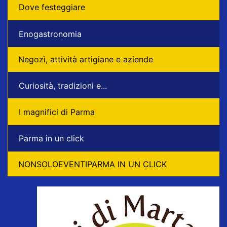
Dove festeggiare
Enogastronomia
Negozì, attività artigiane e aziende
Curiosità, tradizioni e...
I magnifici di Parma
Parma in un click
NONSOLOEVENTIPARMA IN UN CLICK