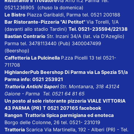
Ristorante Il Trovatore
via Affò n.2 Parma Tel.
0521.236905 (chuso la domenica)
Le Bistro
Piazza Garibaldi, Parma tel. 0521 200188
Bar Ristorante-Pizzeria "Al Petitot"
Via Torelli, 1/A
(davanti allo stadio Tardini)
Tel. 0521-235594/22138
Bastian Contrario
Str. Inzani 34/A (lat. via D'Azeglio)
Parma tel. 3478113440 (Pub) 3400047499
(Beershop)
Caffetteria La Pulcinella
P.zza Picelli 13 tel 0521-
711708
HighlanderPub Beershop Di Parma
via La Spezia 51/a
Parma info: 0521 253921
Trattoria Antichi Sapori
Str. Montanara, 318 43124
Gaione - Parma Tel. 0521 64 81 65
Un posto al sole ristorante pizzeria VIALE VITTORIA
43 PARMA (PR) T 0521 207165
facebook
Rangon Trattoria tipica parmigiana ed enoteca
Borgo delle Colonne, 26 tel. 0521- 231019
Trattoria
Scarica
Via Martinella, 192 - Alberi (PR) - Tel.