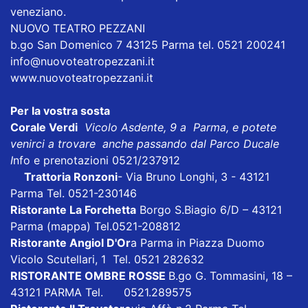
veneziano.
NUOVO TEATRO PEZZANI
b.go San Domenico 7 43125 Parma tel. 0521 200241
info@nuovoteatropezzani.it
www.nuovoteatropezzani.it
Per la vostra sosta
Corale Verdi
Vicolo Asdente, 9 a Parma, e potete
venirci a trovare anche passando dal Parco Ducale
I
nfo e prenotazioni 0521/237912
Trattoria Ronzoni
- Via Bruno Longhi, 3 - 43121
Parma Tel. 0521-230146
Ristorante La Forchetta
Borgo S.Biagio 6/D – 43121
Parma
(mappa)
Tel.0521-208812
Ristorante Angiol D'Or
a Parma in Piazza Duomo
Vicolo Scutellari, 1 Tel. 0521 282632
RISTORANTE OMBRE ROSSE
B.go G. Tommasini, 18 –
43121 PARMA Tel. 0521.289575