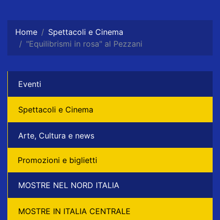
Home
Spettacoli e Cinema
"Equilibrismi in rosa" al Pezzani
Eventi
Spettacoli e Cinema
Arte, Cultura e news
Promozioni e biglietti
MOSTRE NEL NORD ITALIA
MOSTRE IN ITALIA CENTRALE