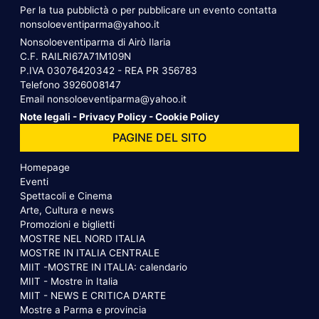
Per la tua pubblictà o per pubblicare un evento contatta
nonsoloeventiparma@yahoo.it
Nonsoloeventiparma di Airò Ilaria
C.F. RAILRI67A71M109N
P.IVA 03076420342 - REA PR 356783
Telefono
3926008147
Email
nonsoloeventiparma@yahoo.it
Note legali
-
Privacy Policy
-
Cookie Policy
PAGINE DEL SITO
Homepage
Eventi
Spettacoli e Cinema
Arte, Cultura e news
Promozioni e biglietti
MOSTRE NEL NORD ITALIA
MOSTRE IN ITALIA CENTRALE
MIIT -MOSTRE IN ITALIA: calendario
MIIT - Mostre in Italia
MIIT - NEWS E CRITICA D'ARTE
Mostre a Parma e provincia