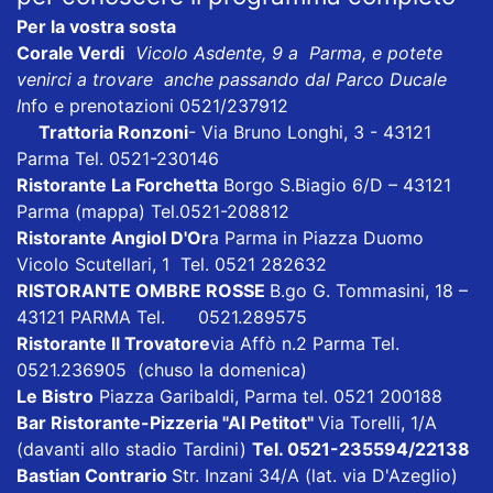
Per la vostra sosta
Corale Verdi
Vicolo Asdente, 9 a Parma, e potete
venirci a trovare anche passando dal Parco Ducale
I
nfo e prenotazioni 0521/237912
Trattoria Ronzoni
- Via Bruno Longhi, 3 - 43121
Parma Tel. 0521-230146
Ristorante La Forchetta
Borgo S.Biagio 6/D – 43121
Parma
(mappa)
Tel.0521-208812
Ristorante Angiol D'Or
a Parma in Piazza Duomo
Vicolo Scutellari, 1 Tel. 0521 282632
RISTORANTE OMBRE ROSSE
B.go G. Tommasini, 18 –
43121 PARMA Tel. 0521.289575
Ristorante Il Trovatore
via Affò n.2 Parma Tel.
0521.236905 (chuso la domenica)
Le Bistro
Piazza Garibaldi, Parma tel. 0521 200188
Bar Ristorante-Pizzeria "Al Petitot"
Via Torelli, 1/A
(davanti allo stadio Tardini)
Tel. 0521-235594/22138
Bastian Contrario
Str. Inzani 34/A (lat. via D'Azeglio)