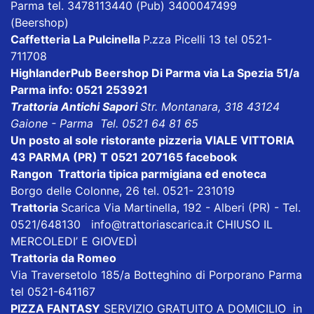
Parma tel. 3478113440 (Pub) 3400047499
(Beershop)
Caffetteria La Pulcinella
P.zza Picelli 13 tel 0521-
711708
HighlanderPub Beershop Di Parma
via La Spezia 51/a
Parma info: 0521 253921
Trattoria Antichi Sapori
Str. Montanara, 318 43124
Gaione - Parma Tel. 0521 64 81 65
Un posto al sole ristorante pizzeria VIALE VITTORIA
43 PARMA (PR) T 0521 207165
facebook
Rangon Trattoria tipica parmigiana ed enoteca
Borgo delle Colonne, 26 tel. 0521- 231019
Trattoria
Scarica
Via Martinella, 192 - Alberi (PR) - Tel.
0521/648130
info@trattoriascarica.it
CHIUSO IL
MERCOLEDI’ E GIOVEDÌ
Trattoria da Romeo
Via Traversetolo 185/a Botteghino di Porporano Parma
tel 0521-641167
PIZZA FANTASY
SERVIZIO GRATUITO A DOMICILIO in