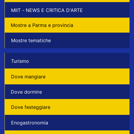
MIIT - NEWS E CRITICA D'ARTE
Mostre a Parma e provincia
Mostre tematiche
Turismo
Dove mangiare
Dove dormire
Dove festeggiare
Enogastronomia