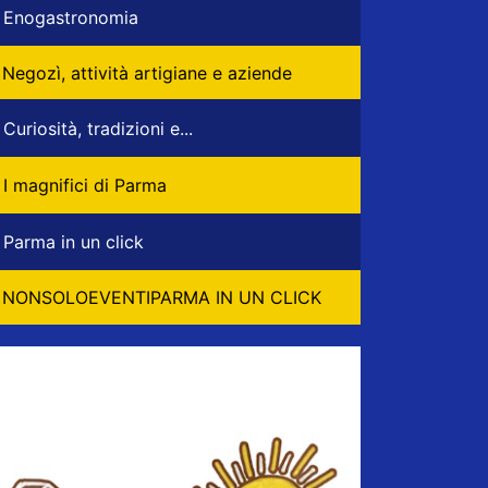
Enogastronomia
Negozì, attività artigiane e aziende
Curiosità, tradizioni e...
I magnifici di Parma
Parma in un click
NONSOLOEVENTIPARMA IN UN CLICK