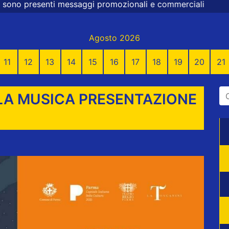
saggi promozionali e commerciali
Agosto 2026
11
12
13
14
15
16
17
18
19
20
21
LA MUSICA PRESENTAZIONE