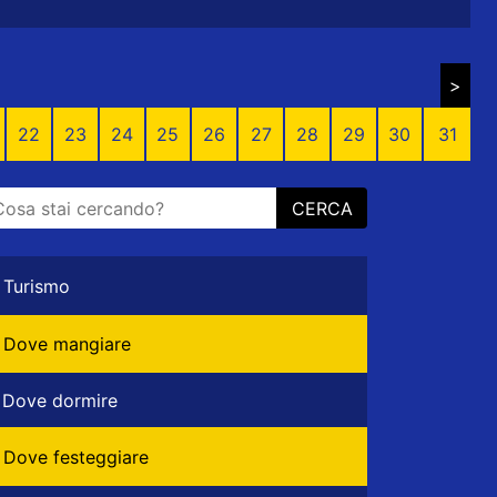
>
22
23
24
25
26
27
28
29
30
31
CERCA
Turismo
Dove mangiare
Dove dormire
Dove festeggiare