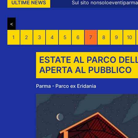
Sul sito nonsoloeventiparma sono presenti mes
ULTIME NEWS
<
1
2
3
4
5
6
7
8
9
10
ESTATE AL PARCO DEL
APERTA AL PUBBLICO
Parma - Parco ex Eridania