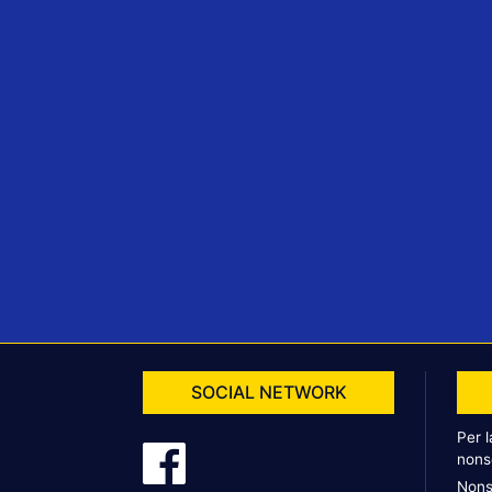
SOCIAL NETWORK
Per 
nons
Nons