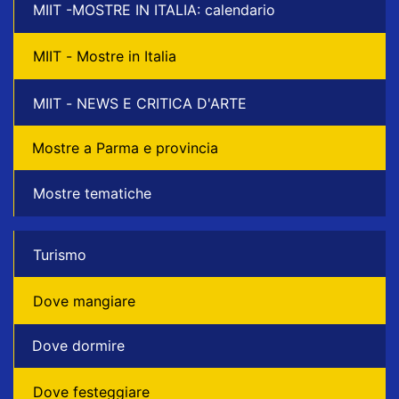
MIIT -MOSTRE IN ITALIA: calendario
MIIT - Mostre in Italia
MIIT - NEWS E CRITICA D'ARTE
Mostre a Parma e provincia
Mostre tematiche
Turismo
Dove mangiare
Dove dormire
Dove festeggiare