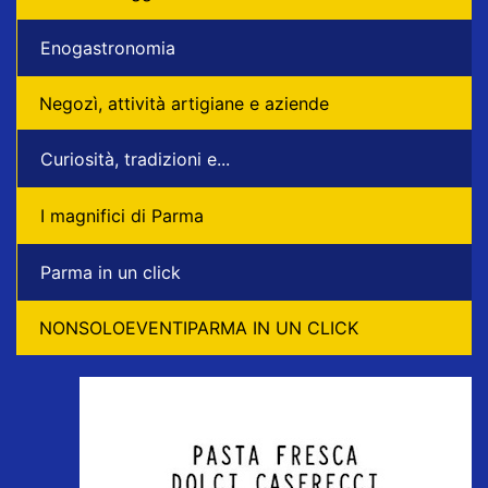
Enogastronomia
Negozì, attività artigiane e aziende
Curiosità, tradizioni e...
I magnifici di Parma
Parma in un click
NONSOLOEVENTIPARMA IN UN CLICK