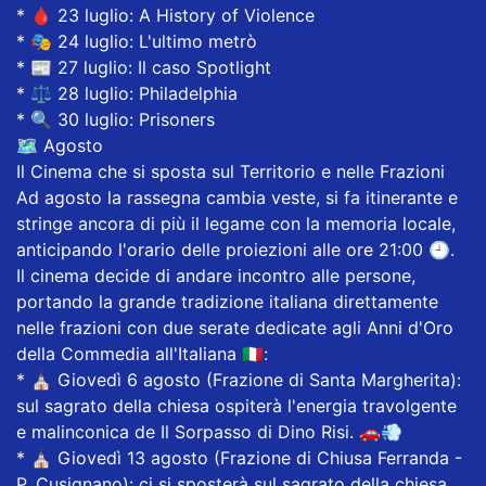
* ​🩸 23 luglio: A History of Violence
* ​🎭 24 luglio: L'ultimo metrò
* ​📰 27 luglio: Il caso Spotlight
* ​⚖️ 28 luglio: Philadelphia
* ​🔍 30 luglio: Prisoners
​🗺️ Agosto
Il Cinema che si sposta sul Territorio e nelle Frazioni
​Ad agosto la rassegna cambia veste, si fa itinerante e
stringe ancora di più il legame con la memoria locale,
anticipando l'orario delle proiezioni alle ore 21:00 🕘.
​Il cinema decide di andare incontro alle persone,
portando la grande tradizione italiana direttamente
nelle frazioni con due serate dedicate agli Anni d'Oro
della Commedia all'Italiana 🇮🇹:
* ​⛪ Giovedì 6 agosto (Frazione di Santa Margherita):
sul sagrato della chiesa ospiterà l'energia travolgente
e malinconica de Il Sorpasso di Dino Risi. 🚗💨
* ​⛪ Giovedì 13 agosto (Frazione di Chiusa Ferranda -
P. Cusignano): ci si sposterà sul sagrato della chiesa