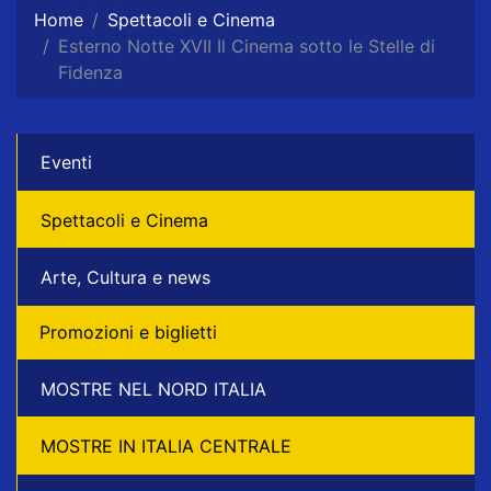
Home
Spettacoli e Cinema
Esterno Notte XVII Il Cinema sotto le Stelle di
Fidenza
Eventi
Spettacoli e Cinema
Arte, Cultura e news
Promozioni e biglietti
MOSTRE NEL NORD ITALIA
MOSTRE IN ITALIA CENTRALE