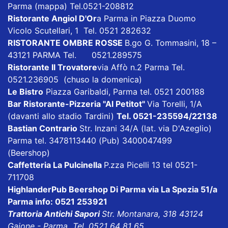
Parma
(mappa)
Tel.0521-208812
Ristorante Angiol D'Or
a Parma in Piazza Duomo
Vicolo Scutellari, 1 Tel. 0521 282632
RISTORANTE OMBRE ROSSE
B.go G. Tommasini, 18 –
43121 PARMA Tel. 0521.289575
Ristorante Il Trovatore
via Affò n.2 Parma Tel.
0521.236905 (chuso la domenica)
Le Bistro
Piazza Garibaldi, Parma tel. 0521 200188
Bar Ristorante-Pizzeria "Al Petitot"
Via Torelli, 1/A
(davanti allo stadio Tardini)
Tel. 0521-235594/22138
Bastian Contrario
Str. Inzani 34/A (lat. via D'Azeglio)
Parma tel. 3478113440 (Pub) 3400047499
(Beershop)
Caffetteria La Pulcinella
P.zza Picelli 13 tel 0521-
711708
HighlanderPub Beershop Di Parma
via La Spezia 51/a
Parma info: 0521 253921
Trattoria Antichi Sapori
Str. Montanara, 318 43124
Gaione - Parma Tel. 0521 64 81 65