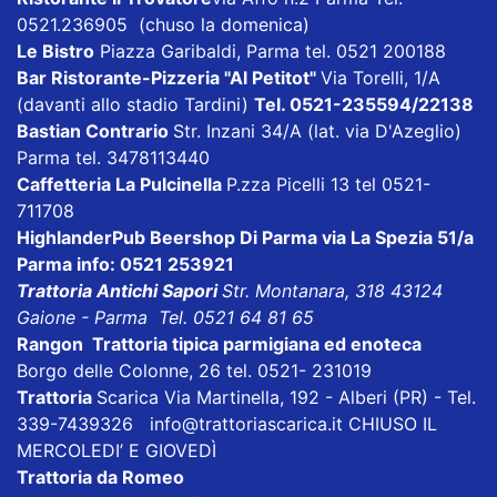
0521.236905 (chuso la domenica)
Le Bistro
Piazza Garibaldi, Parma tel. 0521 200188
Bar Ristorante-Pizzeria "Al Petitot"
Via Torelli, 1/A
(davanti allo stadio Tardini)
Tel. 0521-235594/22138
Bastian Contrario
Str. Inzani 34/A (lat. via D'Azeglio)
Parma tel. 3478113440
Caffetteria La Pulcinella
P.zza Picelli 13 tel 0521-
711708
HighlanderPub Beershop Di Parma
via La Spezia 51/a
Parma info: 0521 253921
Trattoria Antichi Sapori
Str. Montanara, 318 43124
Gaione - Parma Tel. 0521 64 81 65
Rangon Trattoria tipica parmigiana ed enoteca
Borgo delle Colonne, 26 tel. 0521- 231019
Trattoria
Scarica
Via Martinella, 192 - Alberi (PR) - Tel.
339-7439326
info@trattoriascarica.it
CHIUSO IL
MERCOLEDI’ E GIOVEDÌ
Trattoria da Romeo