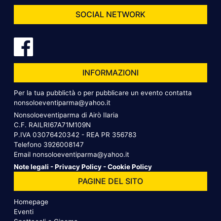
SOCIAL NETWORK
INFORMAZIONI
Per la tua pubblictà o per pubblicare un evento contatta
nonsoloeventiparma@yahoo.it
Nonsoloeventiparma di Airò Ilaria
C.F. RAILRI67A71M109N
P.IVA 03076420342 - REA PR 356783
Telefono
3926008147
Email
nonsoloeventiparma@yahoo.it
Note legali
-
Privacy Policy
-
Cookie Policy
PAGINE DEL SITO
Homepage
Eventi