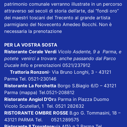
patrimonio comunale verranno illustrate in un percorso
attraverso sei secoli di storia dell’arte, dai “fondi oro”
dei maestri toscani del Trecento al grande artista
parmigiano del Novecento Amedeo Bocchi. Non è
necessaria la prenotazione
PER LA VOSTRA SOSTA
Ristorante Corale Verdi
Vicolo Asdente, 9 a Parma, e
potete venirci a trovare anche passando dal Parco
Ducale I
nfo e prenotazioni 0521/237912
Trattoria Ronzoni
- Via Bruno Longhi, 3 - 43121
Parma Tel. 0521-230146
Ristorante La Forchetta
Borgo S.Biagio 6/D – 43121
Parma
(mappa)
Tel.0521-208812
Ristorante Angiol D'Or
a Parma in Piazza Duomo
Vicolo Scutellari, 1 Tel. 0521 282632
RISTORANTE OMBRE ROSSE
B.go G. Tommasini, 18 –
43121 PARMA Tel. 0521.289575
Ristorante Il Trovatore
via Affò n.2 Parma Tel.