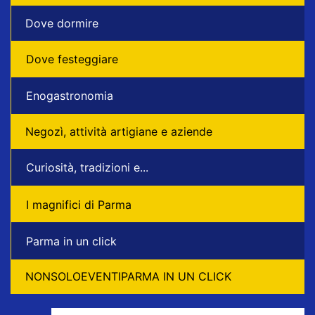
Dove dormire
Dove festeggiare
Enogastronomia
Negozì, attività artigiane e aziende
Curiosità, tradizioni e...
I magnifici di Parma
Parma in un click
NONSOLOEVENTIPARMA IN UN CLICK