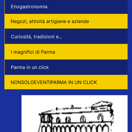
Enogastronomia
Negozì, attività artigiane e aziende
Curiosità, tradizioni e...
I magnifici di Parma
Parma in un click
NONSOLOEVENTIPARMA IN UN CLICK