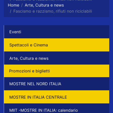
Home
Arte, Cultura e news
Fascismo e razzismo, rifiuti non riciclabili
Eventi
Spettacoli e Cinema
Arte, Cultura e news
Promozioni e biglietti
MOSTRE NEL NORD ITALIA
MOSTRE IN ITALIA CENTRALE
MIIT -MOSTRE IN ITALIA: calendario