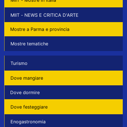
MIIT - Mostre in Italia
MIIT - NEWS E CRITICA D'ARTE
Mostre a Parma e provincia
Mostre tematiche
Turismo
Dove mangiare
Dove dormire
Dove festeggiare
Enogastronomia