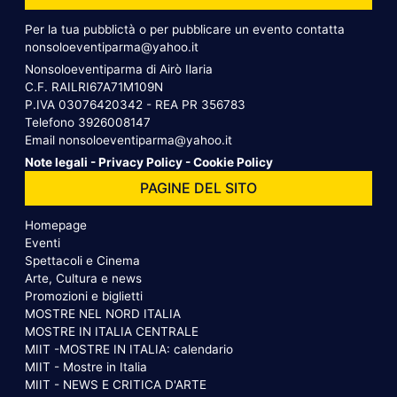
Per la tua pubblictà o per pubblicare un evento contatta
nonsoloeventiparma@yahoo.it
Nonsoloeventiparma di Airò Ilaria
C.F. RAILRI67A71M109N
P.IVA 03076420342 - REA PR 356783
Telefono
3926008147
Email
nonsoloeventiparma@yahoo.it
Note legali
-
Privacy Policy
-
Cookie Policy
PAGINE DEL SITO
Homepage
Eventi
Spettacoli e Cinema
Arte, Cultura e news
Promozioni e biglietti
MOSTRE NEL NORD ITALIA
MOSTRE IN ITALIA CENTRALE
MIIT -MOSTRE IN ITALIA: calendario
MIIT - Mostre in Italia
MIIT - NEWS E CRITICA D'ARTE