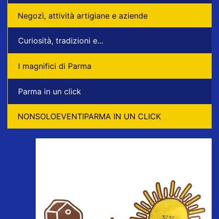
Negozì, attività artigiane e aziende
Curiosità, tradizioni e...
I magnifici di Parma
Parma in un click
NONSOLOEVENTIPARMA IN UN CLICK