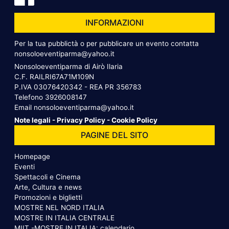
INFORMAZIONI
Per la tua pubblictà o per pubblicare un evento contatta
nonsoloeventiparma@yahoo.it
Nonsoloeventiparma di Airò Ilaria
C.F. RAILRI67A71M109N
P.IVA 03076420342 - REA PR 356783
Telefono
3926008147
Email
nonsoloeventiparma@yahoo.it
Note legali
-
Privacy Policy
-
Cookie Policy
PAGINE DEL SITO
Homepage
Eventi
Spettacoli e Cinema
Arte, Cultura e news
Promozioni e biglietti
MOSTRE NEL NORD ITALIA
MOSTRE IN ITALIA CENTRALE
MIIT -MOSTRE IN ITALIA: calendario