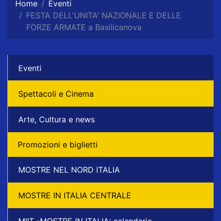
Home
Eventi
FESTA DELL'UNITA' NAZIONALE E DELLE
FORZE ARMATE a Basilicanova
Eventi
Spettacoli e Cinema
Arte, Cultura e news
Promozioni e biglietti
MOSTRE NEL NORD ITALIA
MOSTRE IN ITALIA CENTRALE