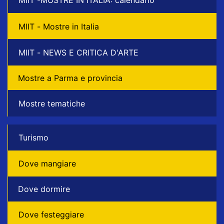
MIIT -MOSTRE IN ITALIA: calendario
MIIT - Mostre in Italia
MIIT - NEWS E CRITICA D'ARTE
Mostre a Parma e provincia
Mostre tematiche
Turismo
Dove mangiare
Dove dormire
Dove festeggiare