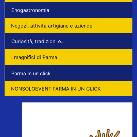
Enogastronomia
Negozì, attività artigiane e aziende
Curiosità, tradizioni e...
I magnifici di Parma
Parma in un click
NONSOLOEVENTIPARMA IN UN CLICK