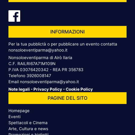
INFORMAZIONI
Per la tua pubblictà o per pubblicare un evento contatta
nonsoloeventiparma@yahoo.it
Nonsoloeventiparma di Airò Ilaria
C.F. RAILRI67A71M109N
P.IVA 03076420342 - REA PR 356783
Telefono
3926008147
Email
nonsoloeventiparma@yahoo.it
Note legali
-
Privacy Policy
-
Cookie Policy
PAGINE DEL SITO
Homepage
Eventi
Spettacoli e Cinema
Arte, Cultura e news
Promozioni e biglietti