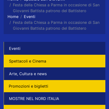
Festa della Chiesa a Parma in occasione di San
Giovanni Battista patrono del Battistero
Home
Eventi
Festa della Chiesa a Parma in occasione di San
Giovanni Battista patrono del Battistero
Eventi
Spettacoli e Cinema
Arte, Cultura e news
Promozioni e biglietti
MOSTRE NEL NORD ITALIA