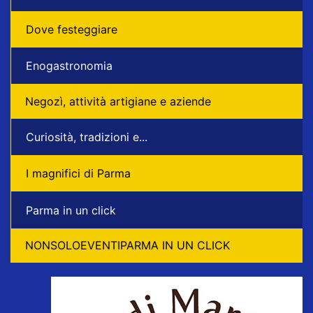
Dove festeggiare
Enogastronomia
Negozì, attività artigiane e aziende
Curiosità, tradizioni e...
I magnifici di Parma
Parma in un click
NONSOLOEVENTIPARMA IN UN CLICK