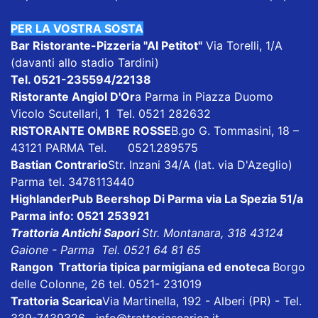
PER LA VOSTRA SOSTA
Bar Ristorante-Pizzeria "Al Petitot"
Via Torelli, 1/A
(davanti allo stadio Tardini)
Tel. 0521-235594/22138
Ristorante Angiol D'Or
a Parma in Piazza Duomo
Vicolo Scutellari, 1 Tel. 0521 282632
RISTORANTE OMBRE ROSSE
B.go G. Tommasini, 18 –
43121 PARMA Tel. 0521.289575
Bastian Contrario
Str. Inzani 34/A (lat. via D'Azeglio)
Parma tel. 3478113440
HighlanderPub Beershop
Di Parma via La Spezia 51/a
Parma info: 0521 253921
Trattoria Antichi Sapori
Str. Montanara, 318 43124
Gaione - Parma Tel. 0521 64 81 65
Rangon Trattoria tipica parmigiana ed enoteca
Borgo
delle Colonne, 26 tel. 0521- 231019
Trattoria Scarica
Via Martinella, 192 - Alberi (PR) - Tel.