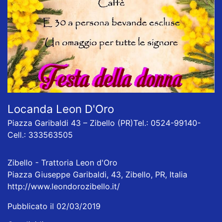
Locanda Leon D'Oro
Piazza Garibaldi 43 – Zibello (PR)Tel.: 0524-99140-
Cell.: 333563505
Zibello - Trattoria Leon d'Oro
Piazza Giuseppe Garibaldi, 43, Zibello, PR, Italia
http://www.leondorozibello.it/
Pubblicato il 02/03/2019