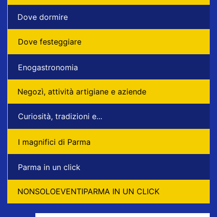
Dove dormire
Dove festeggiare
Enogastronomia
Negozì, attività artigiane e aziende
Curiosità, tradizioni e...
I magnifici di Parma
Parma in un click
NONSOLOEVENTIPARMA IN UN CLICK