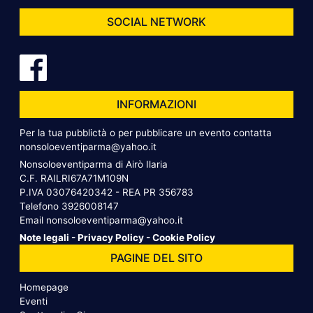
SOCIAL NETWORK
INFORMAZIONI
Per la tua pubblictà o per pubblicare un evento contatta
nonsoloeventiparma@yahoo.it
Nonsoloeventiparma di Airò Ilaria
C.F. RAILRI67A71M109N
P.IVA 03076420342 - REA PR 356783
Telefono
3926008147
Email
nonsoloeventiparma@yahoo.it
Note legali
-
Privacy Policy
-
Cookie Policy
PAGINE DEL SITO
Homepage
Eventi