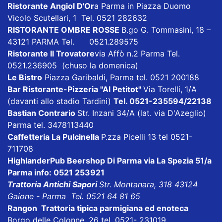
Ristorante Angiol D'Or
a Parma in Piazza Duomo
Vicolo Scutellari, 1 Tel. 0521 282632
RISTORANTE OMBRE ROSSE
B.go G. Tommasini, 18 –
43121 PARMA Tel. 0521.289575
Ristorante Il Trovatore
via Affò n.2 Parma Tel.
0521.236905 (chuso la domenica)
Le Bistro
Piazza Garibaldi, Parma tel. 0521 200188
Bar Ristorante-Pizzeria "Al Petitot"
Via Torelli, 1/A
(davanti allo stadio Tardini)
Tel. 0521-235594/22138
Bastian Contrario
Str. Inzani 34/A (lat. via D'Azeglio)
Parma tel. 3478113440
Caffetteria La Pulcinella
P.zza Picelli 13 tel 0521-
711708
HighlanderPub Beershop Di Parma
via La Spezia 51/a
Parma info: 0521 253921
Trattoria Antichi Sapori
Str. Montanara, 318 43124
Gaione - Parma Tel. 0521 64 81 65
Rangon Trattoria tipica parmigiana ed enoteca
Borgo delle Colonne, 26 tel. 0521- 231019