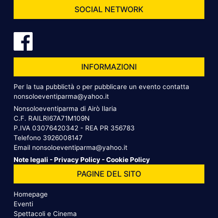
SOCIAL NETWORK
INFORMAZIONI
Per la tua pubblictà o per pubblicare un evento contatta
nonsoloeventiparma@yahoo.it
Nonsoloeventiparma di Airò Ilaria
C.F. RAILRI67A71M109N
P.IVA 03076420342 - REA PR 356783
Telefono
3926008147
Email
nonsoloeventiparma@yahoo.it
Note legali
-
Privacy Policy
-
Cookie Policy
PAGINE DEL SITO
Homepage
Eventi
Spettacoli e Cinema