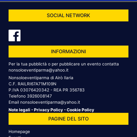
SOCIAL NETWORK
INFORMAZIONI
Per la tua pubblictà o per pubblicare un evento contatta
nonsoloeventiparma@yahoo.it
Nonsoloeventiparma di Airò Ilaria
C.F. RAILRI67A71M109N
P.IVA 03076420342 - REA PR 356783
Telefono
3926008147
Email
nonsoloeventiparma@yahoo.it
Note legali
-
Privacy Policy
-
Cookie Policy
PAGINE DEL SITO
Homepage