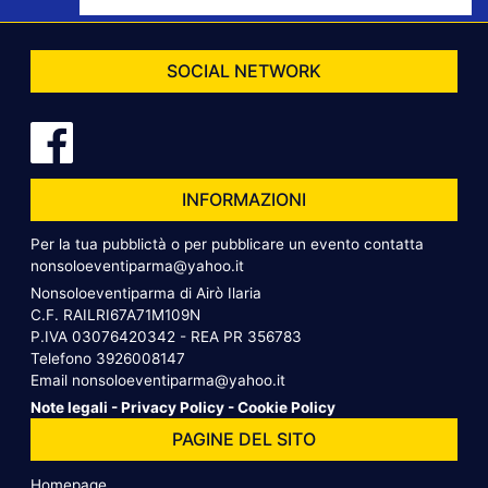
SOCIAL NETWORK
INFORMAZIONI
Per la tua pubblictà o per pubblicare un evento contatta
nonsoloeventiparma@yahoo.it
Nonsoloeventiparma di Airò Ilaria
C.F. RAILRI67A71M109N
P.IVA 03076420342 - REA PR 356783
Telefono
3926008147
Email
nonsoloeventiparma@yahoo.it
Note legali
-
Privacy Policy
-
Cookie Policy
PAGINE DEL SITO
Homepage