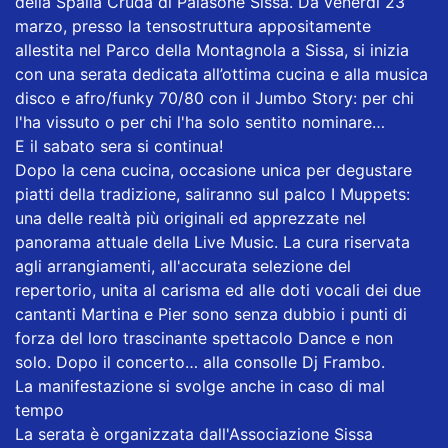
della Spalla Cruda di Palasone Sissa. Da venerdì 23
marzo, presso la tensostruttura appositamente
allestita nel Parco della Montagnola a Sissa, si inizia
con una serata dedicata all’ottima cucina e alla musica
disco e afro/funky 70/80 con il Jumbo Story: per chi
l'ha vissuto o per chi l'ha solo sentito nominare…
E il sabato sera si continua!
Dopo la cena cucina, occasione unica per degustare
piatti della tradizione, saliranno sul palco I Muppets:
una delle realtà più originali ed apprezzate nel
panorama attuale della Live Music. La cura riservata
agli arrangiamenti, all'accurata selezione del
repertorio, unita al carisma ed alle doti vocali dei due
cantanti Martina e Pier sono senza dubbio i punti di
forza del loro trascinante spettacolo Dance e non
solo. Dopo il concerto… alla consolle Dj Frambo.
La manifestazione si svolge anche in caso di mal
tempo
La serata è organizzata dall'Associazione Sissa