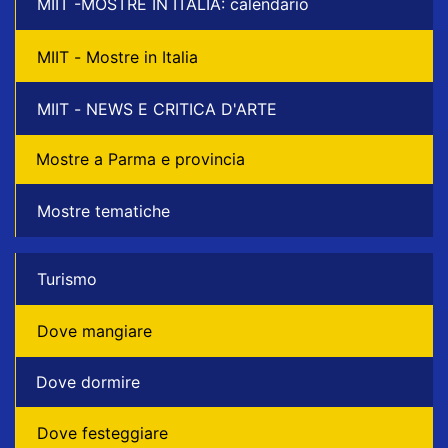
MIIT -MOSTRE IN ITALIA: calendario
MIIT - Mostre in Italia
MIIT - NEWS E CRITICA D'ARTE
Mostre a Parma e provincia
Mostre tematiche
Turismo
Dove mangiare
Dove dormire
Dove festeggiare