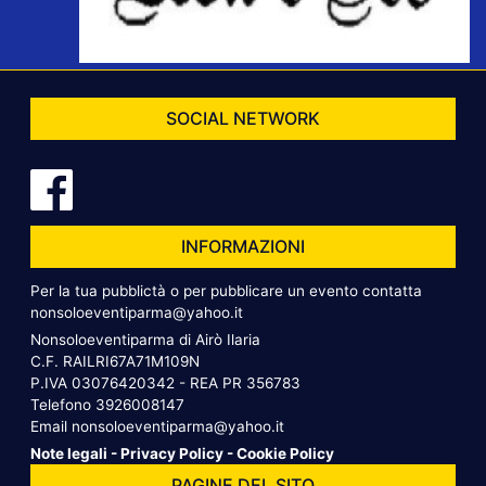
SOCIAL NETWORK
INFORMAZIONI
Per la tua pubblictà o per pubblicare un evento contatta
nonsoloeventiparma@yahoo.it
Nonsoloeventiparma di Airò Ilaria
C.F. RAILRI67A71M109N
P.IVA 03076420342 - REA PR 356783
Telefono
3926008147
Email
nonsoloeventiparma@yahoo.it
Note legali
-
Privacy Policy
-
Cookie Policy
PAGINE DEL SITO