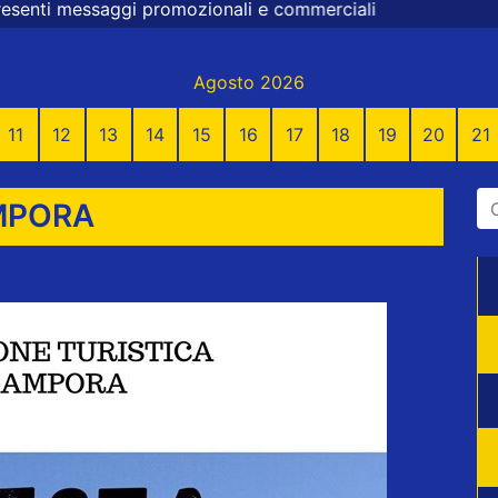
nali e commerciali
Agosto 2026
11
12
13
14
15
16
17
18
19
20
21
AMPORA