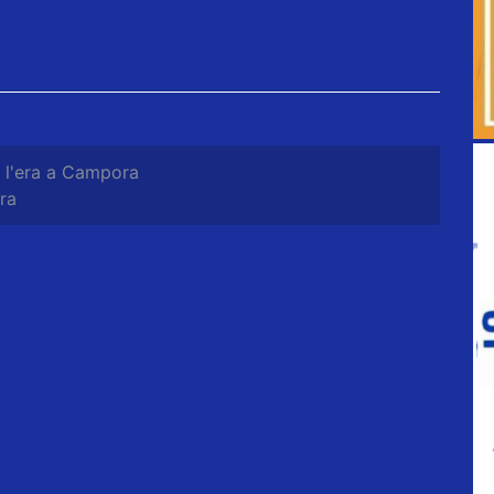
t l'era a Campora
ora