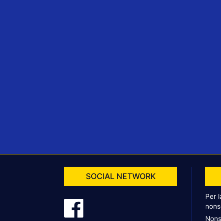
SOCIAL NETWORK
Per 
nons
Nons