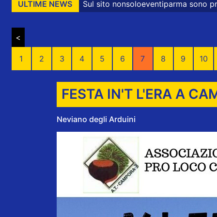
l sito nonsoloeventiparma sono presenti messaggi promozio
ULTIME NEWS
<
1
2
3
4
5
6
7
8
9
10
FESTA IN'T L'ERA A C
Neviano degli Arduini