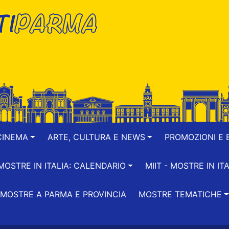
CINEMA
ARTE, CULTURA E NEWS
PROMOZIONI E B
-MOSTRE IN ITALIA: CALENDARIO
MIIT - MOSTRE IN ITA
MOSTRE A PARMA E PROVINCIA
MOSTRE TEMATICHE