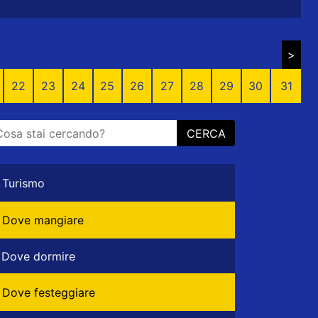
>
22
23
24
25
26
27
28
29
30
31
CERCA
Turismo
Dove mangiare
Dove dormire
Dove festeggiare