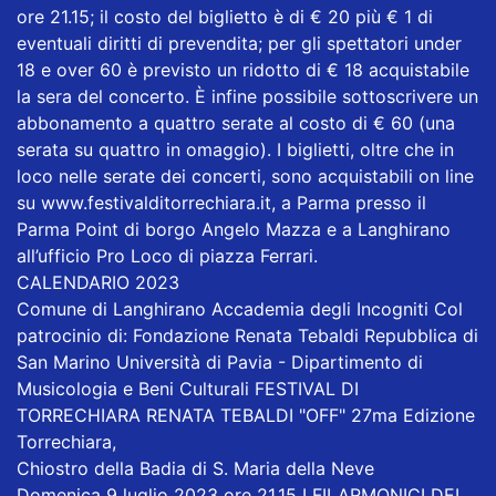
ore 21.15; il costo del biglietto è di € 20 più € 1 di
eventuali diritti di prevendita; per gli spettatori under
18 e over 60 è previsto un ridotto di € 18 acquistabile
la sera del concerto. È infine possibile sottoscrivere un
abbonamento a quattro serate al costo di € 60 (una
serata su quattro in omaggio). I biglietti, oltre che in
loco nelle serate dei concerti, sono acquistabili on line
su www.festivalditorrechiara.it, a Parma presso il
Parma Point di borgo Angelo Mazza e a Langhirano
all’ufficio Pro Loco di piazza Ferrari.
CALENDARIO 2023
Comune di Langhirano Accademia degli Incogniti Col
patrocinio di: Fondazione Renata Tebaldi Repubblica di
San Marino Università di Pavia - Dipartimento di
Musicologia e Beni Culturali FESTIVAL DI
TORRECHIARA RENATA TEBALDI "OFF" 27ma Edizione
Torrechiara,
Chiostro della Badia di S. Maria della Neve
Domenica 9 luglio 2023 ore 21.15 I FILARMONICI DEL