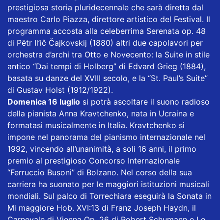
prestigiosa storia pluridecennale che sarà diretta dal
maestro Carlo Piazza, direttore artistico del Festival. Il
programma accosta alla celeberrima Serenata op. 48
di Pëtr Il’ič Čajkovskij (1880) altri due capolavori per
orchestra d’archi tra Otto e Novecento: la Suite in stile
antico “Dai tempi di Holberg” di Edvard Grieg (1884),
basata su danze del XVIII secolo, e la “St. Paul’s Suite”
di Gustav Holst (1912/1922).
Domenica 16 luglio
si potrà ascoltare il suono radioso
della pianista Anna Kravtchenko, nata in Ucraina e
formatasi musicalmente in Italia. Kravtchenko si
impone nel panorama del pianismo internazionale nel
1992, vincendo all’unanimità, a soli 16 anni, il primo
premio al prestigioso Concorso Internazionale
“Ferruccio Busoni” di Bolzano. Nel corso della sua
carriera ha suonato per le maggiori istituzioni musicali
mondiali. Sul palco di Torrechiara eseguirà la Sonata in
Mi maggiore Hob. XVI:13 di Franz Joseph Haydn, il
Carnevale di Vienna Op. 26 di Robert Schumann e Le