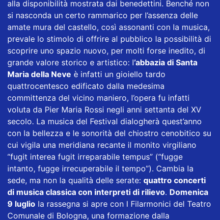
alla disponibilità mostrata dai benedettini. Benché non
si nasconda un certo rammarico per l’assenza delle
amate mura del castello, così assonanti con la musica,
prevale lo stimolo di offrire al pubblico la possibilità di
scoprire uno spazio nuovo, per molti forse inedito, di
grande valore storico e artistico: l
’abbazia di Santa
Maria della Neve
è infatti un gioiello tardo
quattrocentesco edificato dalla medesima
committenza del vicino maniero, l’opera fu infatti
voluta da Pier Maria Rossi negli anni settanta del XV
secolo. La musica del Festival dialogherà quest’anno
con la bellezza e le sonorità del chiostro cenobitico su
cui vigila una meridiana recante il monito virgiliano
“fugit interea fugit irreparabile tempus” (“fugge
intanto, fugge irrecuperabile il tempo”). Cambia la
sede, ma non la qualità delle serate:
quattro concerti
di musica classica con interpreti di rilievo
.
Domenica
9 luglio
la rassegna si apre con I Filarmonici del Teatro
Comunale di Bologna, una formazione dalla