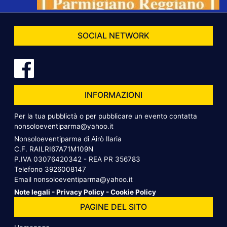
SOCIAL NETWORK
INFORMAZIONI
Per la tua pubblictà o per pubblicare un evento contatta
nonsoloeventiparma@yahoo.it
Nonsoloeventiparma di Airò Ilaria
C.F. RAILRI67A71M109N
P.IVA 03076420342 - REA PR 356783
Telefono
3926008147
Email
nonsoloeventiparma@yahoo.it
Note legali
-
Privacy Policy
-
Cookie Policy
PAGINE DEL SITO