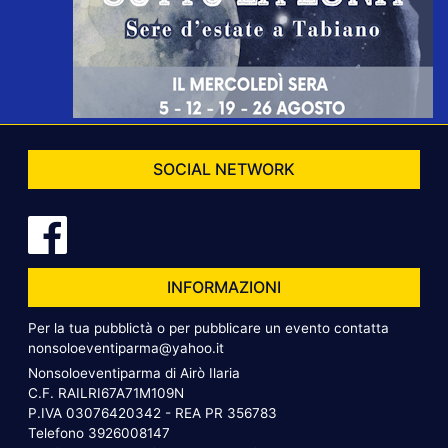
SOCIAL NETWORK
INFORMAZIONI
Per la tua pubblictà o per pubblicare un evento contatta
nonsoloeventiparma@yahoo.it
Nonsoloeventiparma di Airò Ilaria
C.F. RAILRI67A71M109N
P.IVA 03076420342 - REA PR 356783
Telefono
3926008147