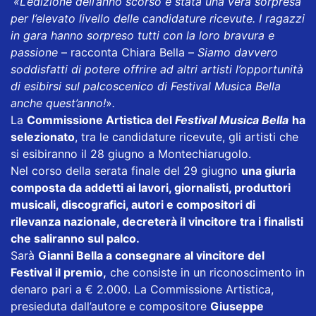
«L’edizione dell’anno scorso è stata una vera sorpresa
per l’elevato livello delle candidature ricevute. I ragazzi
in gara hanno sorpreso tutti con la loro bravura e
passione
– racconta Chiara Bella –
Siamo davvero
soddisfatti di potere offrire ad altri artisti l’opportunità
di esibirsi sul palcoscenico di Festival Musica Bella
anche quest’anno!
»
.
La
Commissione Artistica del
Festival Musica Bella
ha
selezionato
, tra le candidature ricevute, gli artisti che
si esibiranno il 28 giugno a Montechiarugolo.
Nel corso della serata finale del 29 giugno
una giuria
composta da addetti ai lavori, giornalisti, produttori
musicali, discografici, autori e compositori di
rilevanza nazionale, decreterà il vincitore tra i finalisti
che saliranno sul palco.
Sarà
Gianni Bella a consegnare al vincitore del
Festival il premio,
che consiste in un riconoscimento in
denaro pari a € 2.000. La Commissione Artistica,
presieduta dall’autore e compositore
Giuseppe