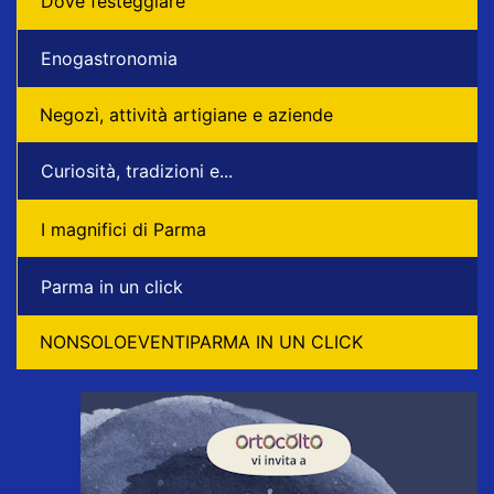
Dove festeggiare
Enogastronomia
Negozì, attività artigiane e aziende
Curiosità, tradizioni e...
I magnifici di Parma
Parma in un click
NONSOLOEVENTIPARMA IN UN CLICK