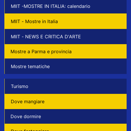
MIIT -MOSTRE IN ITALIA: calendario
MIIT - Mostre in Italia
MIIT - NEWS E CRITICA D'ARTE
Mostre a Parma e provincia
Mostre tematiche
Turismo
Dove mangiare
Dove dormire