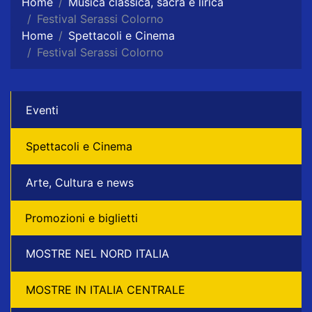
Home
Musica classica, sacra e lirica
Festival Serassi Colorno
Home
Spettacoli e Cinema
Festival Serassi Colorno
Eventi
Spettacoli e Cinema
Arte, Cultura e news
Promozioni e biglietti
MOSTRE NEL NORD ITALIA
MOSTRE IN ITALIA CENTRALE