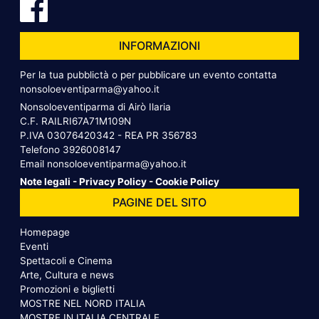
INFORMAZIONI
Per la tua pubblictà o per pubblicare un evento contatta
nonsoloeventiparma@yahoo.it
Nonsoloeventiparma di Airò Ilaria
C.F. RAILRI67A71M109N
P.IVA 03076420342 - REA PR 356783
Telefono
3926008147
Email
nonsoloeventiparma@yahoo.it
Note legali
-
Privacy Policy
-
Cookie Policy
PAGINE DEL SITO
Homepage
Eventi
Spettacoli e Cinema
Arte, Cultura e news
Promozioni e biglietti
MOSTRE NEL NORD ITALIA
MOSTRE IN ITALIA CENTRALE