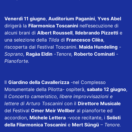
Venerdì 11 giugno
,
Auditorium Paganini
,
Yves Abel
dirigerà la
Filarmonica Toscanini
nell’esecuzione di
alcuni brani di
Albert Roussell
,
Ildebrando Pizzetti
e
una selezione della
Tilda
di
Francesco Cilèa
,
riscoperta dal Festival Toscanini.
Maida Hundeling
-
Soprano,
Ragàa Eldìn
-
Tenore,
Roberto Cominati
-
Pianoforte.
Il
Giardino della Cavallerizza
-nel Complesso
Monumentale della Pilotta- ospiterà,
sabato 12 giugno
,
il
Concerto cameristico, libere improvvisazioni e
lettere di Arturo Toscanini
con il
Direttore Musicale
del Festival
Omer Meir Wellber
al pianoforte ed
accordion,
Michele Lettera
-voce recitante, i
Solisti
della Filarmonica Toscanini
e
Mert Süngü
– Tenore.