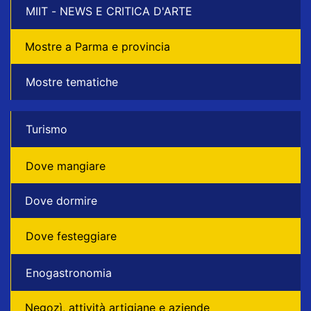
MIIT - NEWS E CRITICA D'ARTE
Mostre a Parma e provincia
Mostre tematiche
Turismo
Dove mangiare
Dove dormire
Dove festeggiare
Enogastronomia
Negozì, attività artigiane e aziende