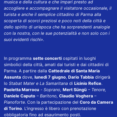
musica e della cultura e che impari presto ad
accogliere e accompagnare il visitatore occasionale, il
turista e anche il semplice cittadino di Parma alla
scoperta di scorci preziosi e poco noti della città e
dello spirito di un’epoca che ha sorprendenti analogie
con la nostra, con le sue potenzialità e non solo con i
suoi evidenti rischi».
In programma
sette concerti
ospitati in luoghi
simbolici della città, amati dai turisti e dai cittadini di
Parma. A partire dalla
Cattedrale di Santa Maria
Assunta
dove,
lunedì 7 giugno
,
Dario Tabbia
dirigerà
lo
Stabat Mater e La Samaritana
di
Licinio Refice
.
Paoletta Marrocu
-
Soprano,
Mert Süngü
– Tenore,
Daniele Caputo
– Baritono,
Claudio Voghera
–
Pianoforte.
Con la partecipazione del
Coro da Camera
di Torino
.
L’ingresso è libero con prenotazione
obbligatoria fino ad esaurimento posti.