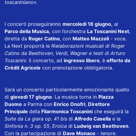
toscaniniano».
I concerti proseguiranno
mercoledì 16 giugno,
al
Parco della Musica,
con l’orchestra
La Toscanini Next
,
diretta da
Roger Catino
, con
Matteo Mazzoli
- voce.
La Next proporrà le
Rielaborazioni musicali di Roger
Catino da Beethoven, Verdi, Wagner e testi di Arturo
Toscanini
. Il concerto, ad
ingresso libero
, è
offerto da
Crédit Agricole
con prenotazione obbligatoria.
Sarà un concerto particolarmente emozionante quello
di
giovedì 17 giugno
. La musica torna in
Piazza
Duomo
a Parma con
Enrico Onofri
,
Direttore
Principale
della
Filarmonica Toscanini
che eseguirà la
Suite da La giara op. 41 bis
di
Alfredo Casella
e la
Sinfonia n. 3 op. 55
,
Eroica
di
Ludwig van Beethoven
.
Con la partecipazione di
Dave Monaco
-
tenore
.