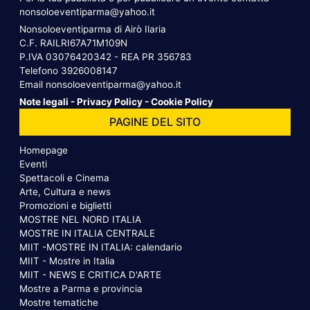
nonsoloeventiparma@yahoo.it
Nonsoloeventiparma di Airò Ilaria
C.F. RAILRI67A71M109N
P.IVA 03076420342 - REA PR 356783
Telefono
3926008147
Email
nonsoloeventiparma@yahoo.it
Note legali
-
Privacy Policy
-
Cookie Policy
PAGINE DEL SITO
Homepage
Eventi
Spettacoli e Cinema
Arte, Cultura e news
Promozioni e biglietti
MOSTRE NEL NORD ITALIA
MOSTRE IN ITALIA CENTRALE
MIIT -MOSTRE IN ITALIA: calendario
MIIT - Mostre in Italia
MIIT - NEWS E CRITICA D'ARTE
Mostre a Parma e provincia
Mostre tematiche